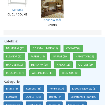
Konsola
CL 01 / COL 01
Konsola stół
BM019
Kolekcje:
BALMORAL (27)
COASTAL LIVING (11)
CONWAY (6)
ELEANOR (22)
FARNHIL (6)
GARRAT (39)
HAMILTON (28)
HANOVER (10)
HENSHAW (28)
NANCY (11)
OUTLET (29)
ROSALIND (17)
WELLINGTON (11)
WINSFORD (6)
Kategorie:
Biurka (6)
Komody (48)
Konsole (17)
Krzesła-Taborety (17)
Lustra (8)
OUTLET (32)
Regały (24)
Sekretarzyki-Barki (6)
Skrzynie (2)
Stoliki (18)
Stoły (17)
Szafki TV (11)