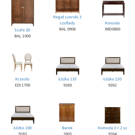
Regał szeroki 3
szuflady
Konsola
BAL 0906
WID0800
Szafa 2D
BAL 1000
Krzesło
Łóżko 135
Łóżko 150
EDI 1700
9260
9262
Komoda 3 + 2 sz
Barek
Łóżko 180
9264
2603
9263