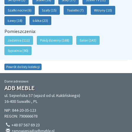
Szafki nocne (6)
Szafy (15)
Toaletki (7)
Witryny (10)
Ławy (18)
Łóżka (23)
Pomieszczenia:
Jadalnia (111)
Pokój dzienny (168)
Salon (143)
Sypialnia (90)
Powrót do listy kolekcji
Dane adresowe:
ADB MEBLE
ul. Sejneńska 57 (wjazd od ul. Kuklińskiego)
16-400 Suwałki , PL
NIP: 844-20-35-123
REGON: 790666678
+48 87 567 69 23
zamowienia@adbmeble.pl