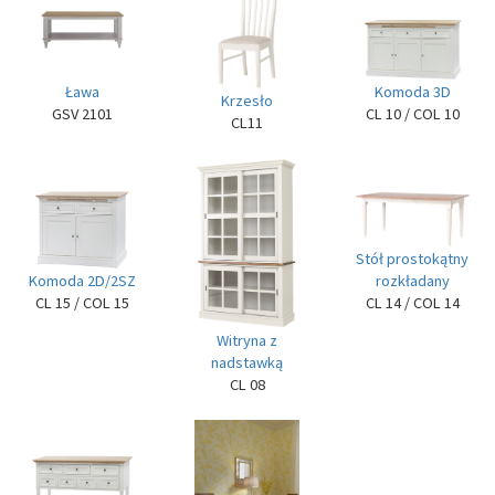
Ława
Komoda 3D
Krzesło
GSV 2101
CL 10 / COL 10
CL11
Stół prostokątny
rozkładany
Komoda 2D/2SZ
CL 14 / COL 14
CL 15 / COL 15
Witryna z
nadstawką
CL 08