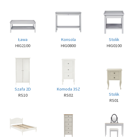
Ława
Konsola
Stolik
HIG2100
HIG0800
HIG0100
Szafa 2D
Komoda 3SZ
Stolik
RS10
RS02
RS01