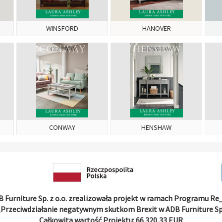
WINSFORD
HANOVER
CONWAY
HENSHAW
 Furniture Sp. z o.o. zrealizowała projekt w ramach Programu R
 „Przeciwdziałanie negatywnym skutkom Brexit w ADB Furniture Sp. 
Całkowita wartość Projektu: 66 320,33 EUR