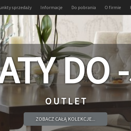
unkty sprzedaży
Informacje
Do pobrania
O firmie
ATY DO 
O U T L E T
ZOBACZ CAŁĄ KOLEKCJE...