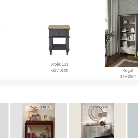
sz
Nadstawka kred
0
Regał
GSV 230
GSV 0902