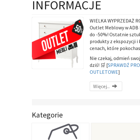
INFORMACJE
WIELKA WYPRZEDAŻ R
Outlet Meblowy w ADB 
do -50%!
Ostatnie sztuk
produkty z ekspozycji i 
cenach, które pokochas
Nie czekaj, odmień swoj
dziś! 🛒
[
SPRAWDŹ PR
OUTLETOWE
]
Więcej...
Kategorie