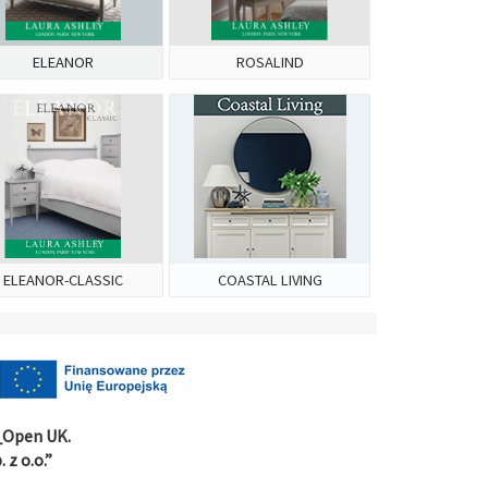
ELEANOR
ROSALIND
ELEANOR-CLASSIC
COASTAL LIVING
e_Open UK.
z o.o.”