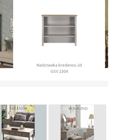
ensu 2d
Stolik
4
Konsola stół
GSV 0101
BM019