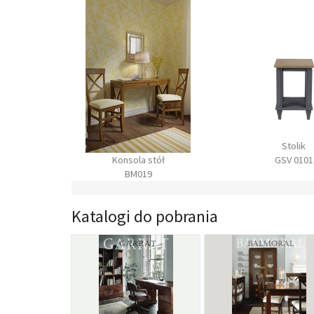
Stolik
Stolik 1
stół
GSV 0101
GSV 010
9
Katalogi do pobrania