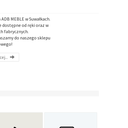
n ADB MEBLE w Suwałkach.
 dostępne od ręki oraz w
h fabrycznych.
aszamy do naszego sklepu
owego!
ej...