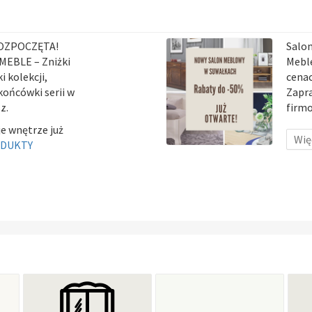
OZPOCZĘTA!
Salo
MEBLE – Zniżki
Meble
i kolekcji,
cenac
końcówki serii w
Zapr
z.
firm
e wnętrze już
Więc
ODUKTY