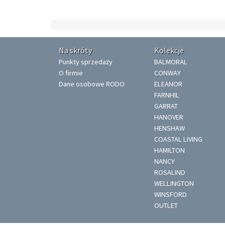
Na skróty
Kolekcje
Punkty sprzedaży
BALMORAL
O firmie
CONWAY
Dane osobowe RODO
ELEANOR
FARNHIL
GARRAT
HANOVER
HENSHAW
COASTAL LIVING
HAMILTON
NANCY
ROSALIND
WELLINGTON
WINSFORD
OUTLET