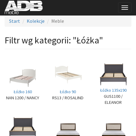
Togg
navig
Start
Kolekcje
Meble
Filtr wg kategorii: "Łóżka"
Łóżko 135x190
Łóżko 160
Łóżko 90
GUS1100
/
NAN 1200
/ NANCY
RS13
/ ROSALIND
ELEANOR