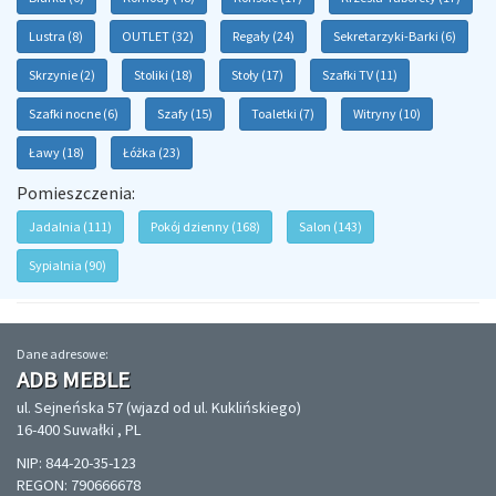
Lustra (8)
OUTLET (32)
Regały (24)
Sekretarzyki-Barki (6)
Skrzynie (2)
Stoliki (18)
Stoły (17)
Szafki TV (11)
Szafki nocne (6)
Szafy (15)
Toaletki (7)
Witryny (10)
Ławy (18)
Łóżka (23)
Pomieszczenia:
Jadalnia (111)
Pokój dzienny (168)
Salon (143)
Sypialnia (90)
Dane adresowe:
ADB MEBLE
ul. Sejneńska 57 (wjazd od ul. Kuklińskiego)
16-400 Suwałki , PL
NIP: 844-20-35-123
REGON: 790666678