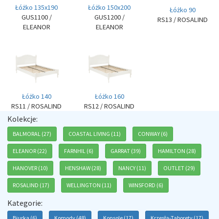
Łóżko 135x190
Łóżko 150x200
Łóżko 90
GUS1100
/
GUS1200
/
RS13
/ ROSALIND
ELEANOR
ELEANOR
Łóżko 140
Łóżko 160
RS11
/ ROSALIND
RS12
/ ROSALIND
Kolekcje:
BALMORAL (27)
COASTAL LIVING (11)
CONWAY (6)
ELEANOR (22)
FARNHIL (6)
GARRAT (39)
HAMILTON (28)
HANOVER (10)
HENSHAW (28)
NANCY (11)
OUTLET (29)
ROSALIND (17)
WELLINGTON (11)
WINSFORD (6)
Kategorie:
Biurka (6)
Komody (48)
Konsole (17)
Krzesła-Taborety (17)