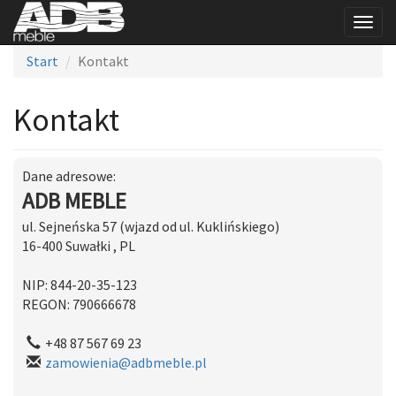
Togg
navig
Start
Kontakt
Kontakt
Dane adresowe:
ADB MEBLE
ul. Sejneńska 57 (wjazd od ul. Kuklińskiego)
16-400 Suwałki , PL
NIP: 844-20-35-123
REGON: 790666678
+48 87 567 69 23
zamowienia@adbmeble.pl