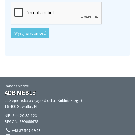
Wyślij wiadomość
Dane adresowe:
ADB MEBLE
ul. Sejneńska 57 (wjazd od ul. Kuklińskiego)
16-400 Suwałki , PL
NIP: 844-20-35-123
REGON: 790666678
+48 87 567 69 23