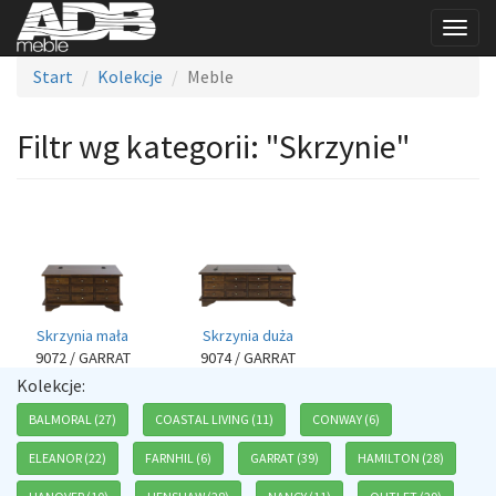
Togg
navig
Start
Kolekcje
Meble
Filtr wg kategorii: "Skrzynie"
Skrzynia duża
Skrzynia mała
9074
/ GARRAT
9072
/ GARRAT
Kolekcje:
BALMORAL (27)
COASTAL LIVING (11)
CONWAY (6)
ELEANOR (22)
FARNHIL (6)
GARRAT (39)
HAMILTON (28)