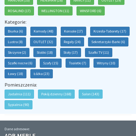
HANOVER (10)
HENSHAW (28)
NANCY (11)
OUTLET (29)
ROSALIND (17)
WELLINGTON (11)
WINSFORD (6)
Kategorie:
Biurka (6)
Komody (48)
Konsole (17)
Krzesła-Taborety (17)
Lustra (8)
OUTLET (32)
Regały (24)
Sekretarzyki-Barki (6)
Skrzynie (2)
Stoliki (18)
Stoły (17)
Szafki TV (11)
Szafki nocne (6)
Szafy (15)
Toaletki (7)
Witryny (10)
Ławy (18)
Łóżka (23)
Pomieszczenia:
Jadalnia (111)
Pokój dzienny (168)
Salon (143)
Sypialnia (90)
Dane adresowe: