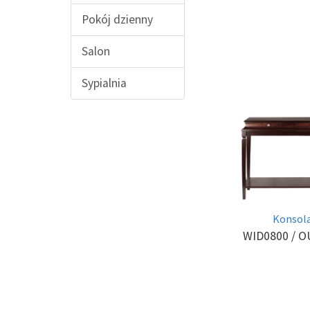
Pokój dzienny
Salon
Sypialnia
Konsol
WID0800
/ O