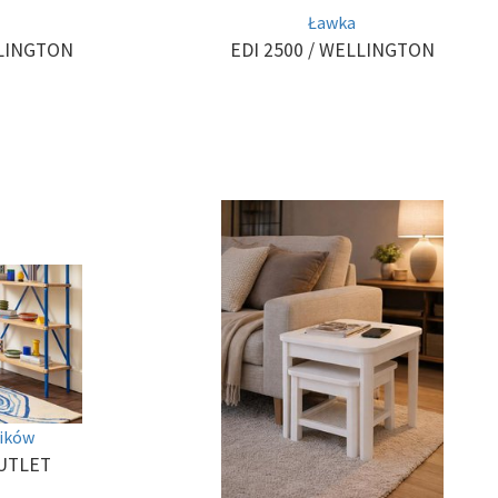
Ławka
LINGTON
EDI 2500
/ WELLINGTON
lików
OUTLET