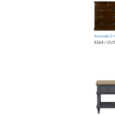
Komoda 3 + 
9264
/ OU