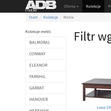
Oferta
Kolekcje
P
Start
Kolekcje
Meble
Filtr 
Kolekcje mebli:
BALMORAL
CONWAY
ELEANOR
FARNHIL
GARRAT
HANOVER
Ława 10
HENSHAW