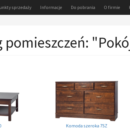
unkty sprzedaży
Informacje
Do pobrania
O firmie
wg pomieszczeń: "Pokó
Komoda szeroka 7SZ
0