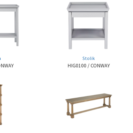
a
Stolik
ONWAY
HIG0100
/ CONWAY