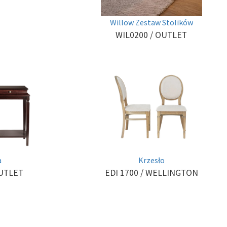
Willow Zestaw Stolików
WIL0200
/ OUTLET
a
Krzesło
UTLET
EDI 1700
/ WELLINGTON