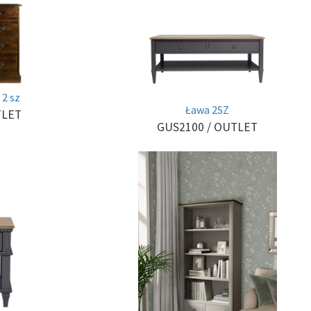
2 sz
Ława 2SZ
TLET
GUS2100
/ OUTLET