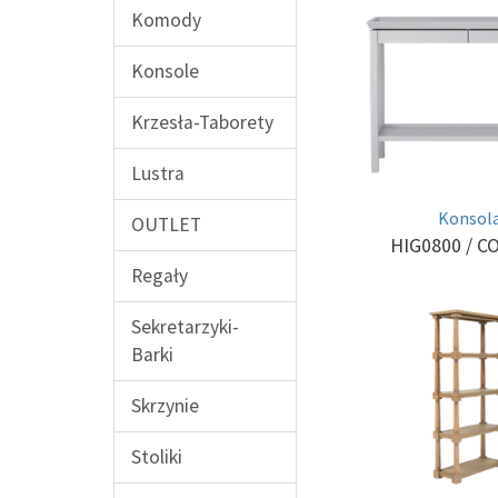
Komody
Konsole
Krzesła-Taborety
Lustra
Konsol
OUTLET
HIG0800
/ C
Regały
Sekretarzyki-
Barki
Skrzynie
Stoliki