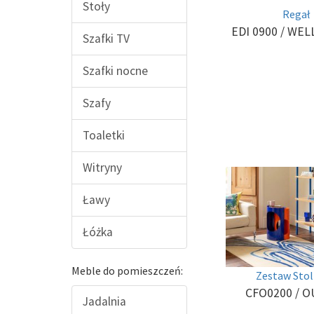
Stoły
Regał
EDI 0900
/ WEL
Szafki TV
Szafki nocne
Szafy
Toaletki
Witryny
Ławy
Łóżka
Meble do pomieszczeń:
Zestaw Sto
CFO0200
/ 
Jadalnia