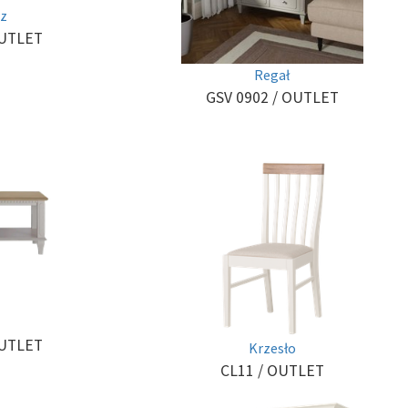
sz
OUTLET
Regał
GSV 0902
/ OUTLET
OUTLET
Krzesło
CL11
/ OUTLET