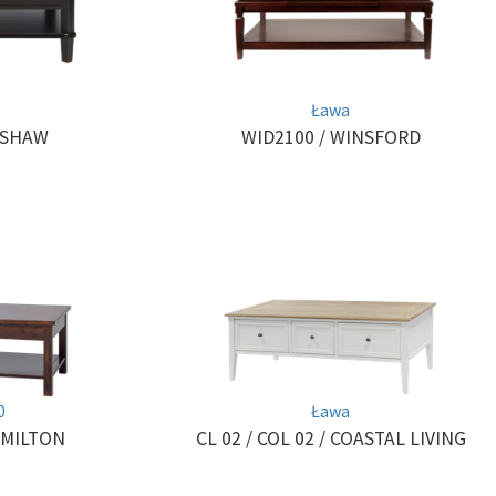
Ława
NSHAW
WID2100
/ WINSFORD
0
Ława
AMILTON
CL 02 / COL 02
/ COASTAL LIVING