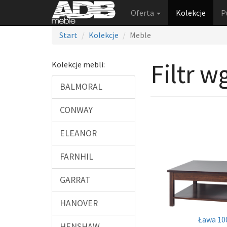
Oferta
Kolekcje
P
Start
Kolekcje
Meble
Filtr w
Kolekcje mebli:
BALMORAL
CONWAY
ELEANOR
FARNHIL
GARRAT
HANOVER
Ława 10
HENSHAW