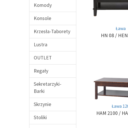
Komody
Konsole
Ława
Krzesła-Taborety
HN 08
/ HE
Lustra
OUTLET
Regały
Sekretarzyki-
Barki
Skrzynie
Ława 12
HAM 2100
/ H
Stoliki