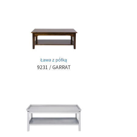
Ława z półką
9231
/ GARRAT