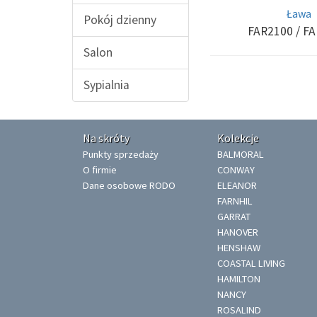
Ława
Pokój dzienny
FAR2100
/ F
Salon
Sypialnia
Na skróty
Kolekcje
Punkty sprzedaży
BALMORAL
O firmie
CONWAY
Dane osobowe RODO
ELEANOR
FARNHIL
GARRAT
HANOVER
HENSHAW
COASTAL LIVING
HAMILTON
NANCY
ROSALIND