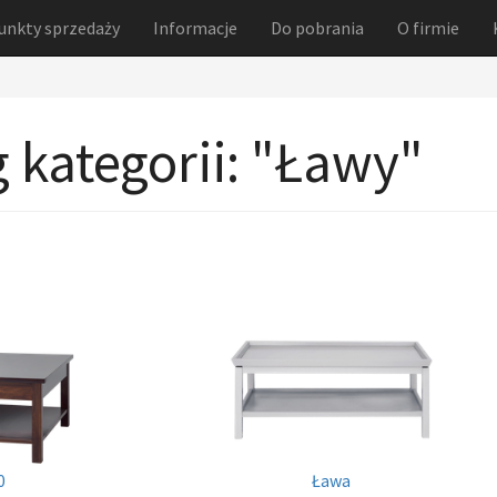
unkty sprzedaży
Informacje
Do pobrania
O firmie
g kategorii: "Ławy"
Ława
0