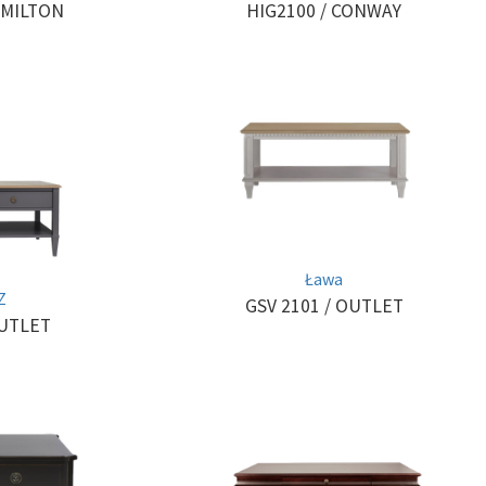
HIG2100
/ CONWAY
AMILTON
Ława
Z
GSV 2101
/ OUTLET
OUTLET