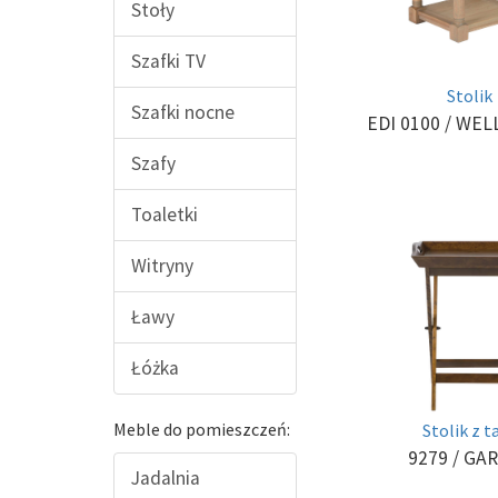
Stoły
Szafki TV
Stolik
Szafki nocne
EDI 0100
/ WEL
Szafy
Toaletki
Witryny
Ławy
Łóżka
Meble do pomieszczeń:
Stolik z t
9279
/ GA
Jadalnia