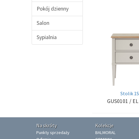
Pokój dzienny
Salon
Sypialnia
Stolik 1
GUS0101
/ E
Na skróty
Kolekcje
Punkty sprzedaży
BALMORAL