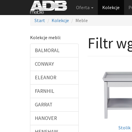
Oferta
Kolekcje
P
Start
Kolekcje
Meble
Filtr w
Kolekcje mebli:
BALMORAL
CONWAY
ELEANOR
FARNHIL
GARRAT
HANOVER
Stolik
HENSHAW