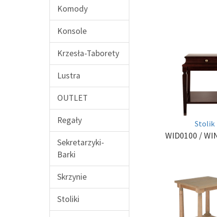
Komody
Konsole
Krzesła-Taborety
Lustra
OUTLET
Regały
Stolik
WID0100
/ WI
Sekretarzyki-
Barki
Skrzynie
Stoliki