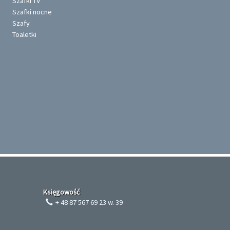
Szafki TV
Szafki nocne
Szafy
Toaletki
Księgowość
+ 48 87 567 69 23 w. 39