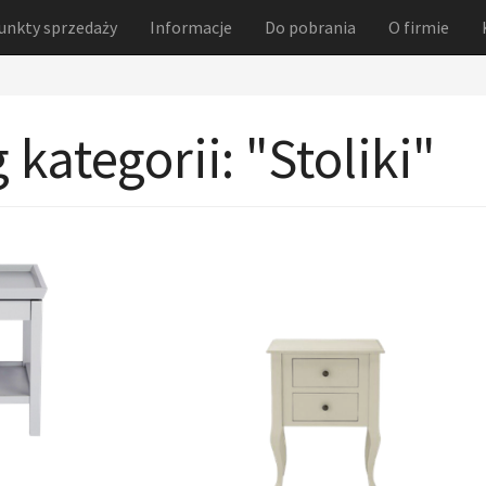
unkty sprzedaży
Informacje
Do pobrania
O firmie
g kategorii: "Stoliki"