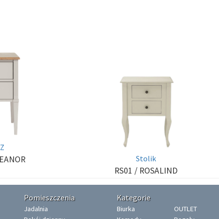
SZ
Stolik
LEANOR
RS01
/ ROSALIND
Pomieszczenia
Kategorie
Jadalnia
Biurka
OUTLET