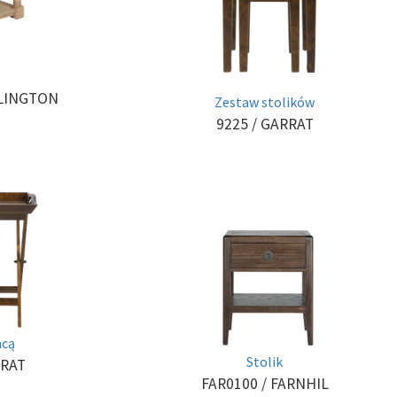
LINGTON
Zestaw stolików
9225
/ GARRAT
acą
Stolik
RRAT
FAR0100
/ FARNHIL