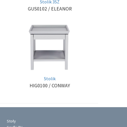
Stolik 3SZ
GUS0102
/ ELEANOR
Stolik
HIG0100
/ CONWAY
Stoły