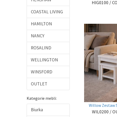
HIG0100
/ C
COASTAL LIVING
HAMILTON
NANCY
ROSALIND
WELLINGTON
WINSFORD
OUTLET
Kategorie mebli:
Willow Zestaw 
Biurka
WIL0200
/ O