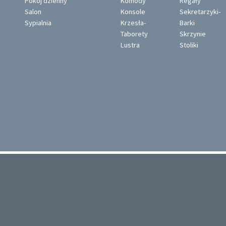
Pokój dzienny
Komody
Regały
Salon
Konsole
Sekretarzyki-
Sypialnia
Krzesła-
Barki
Taborety
Skrzynie
Lustra
Stoliki