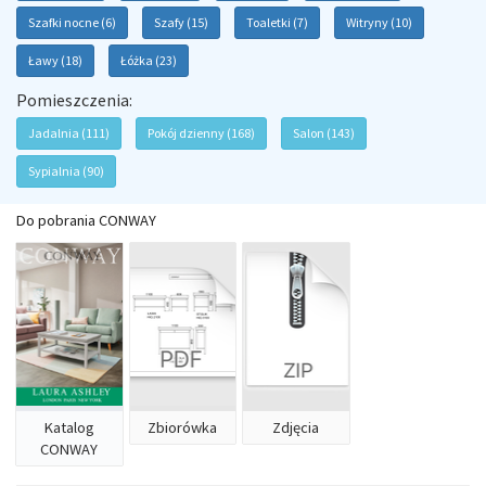
Szafki nocne (6)
Szafy (15)
Toaletki (7)
Witryny (10)
Ławy (18)
Łóżka (23)
Pomieszczenia:
Jadalnia (111)
Pokój dzienny (168)
Salon (143)
Sypialnia (90)
Do pobrania CONWAY
Katalog
Zbiorówka
Zdjęcia
CONWAY