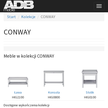
Togg
navig
Start
Kolekcje
CONWAY
CONWAY
Meble w kolekcji CONWAY
Ława
Konsola
Stolik
HIG2100
HIG0800
HIG0100
Dostępne wykończenia kolekcji