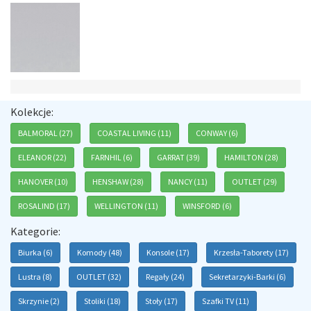
Kolekcje:
BALMORAL (27)
COASTAL LIVING (11)
CONWAY (6)
ELEANOR (22)
FARNHIL (6)
GARRAT (39)
HAMILTON (28)
HANOVER (10)
HENSHAW (28)
NANCY (11)
OUTLET (29)
ROSALIND (17)
WELLINGTON (11)
WINSFORD (6)
Kategorie:
Biurka (6)
Komody (48)
Konsole (17)
Krzesła-Taborety (17)
Lustra (8)
OUTLET (32)
Regały (24)
Sekretarzyki-Barki (6)
Skrzynie (2)
Stoliki (18)
Stoły (17)
Szafki TV (11)