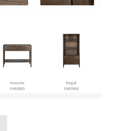
Konsola
Regał
Ława
FAR0800
FAR0900
FAR210