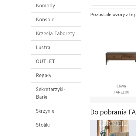
Komody
Pozostałe wzory z tej 
Konsole
Krzesła-Taborety
Lustra
OUTLET
Regały
Konsola
Regał
Ława
Sekretarzyki-
FAR0800
FAR0900
FAR2100
Barki
Do pobrania F
Skrzynie
Stoliki