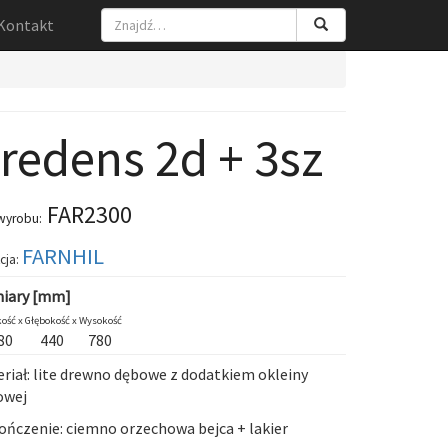
Kontakt
redens 2d + 3sz
FAR2300
wyrobu:
FARNHIL
cja:
iary [mm]
ość x
Głębokość x
Wysokość
80
440
780
riał: lite drewno dębowe z dodatkiem okleiny
owej
ńczenie: ciemno orzechowa bejca + lakier