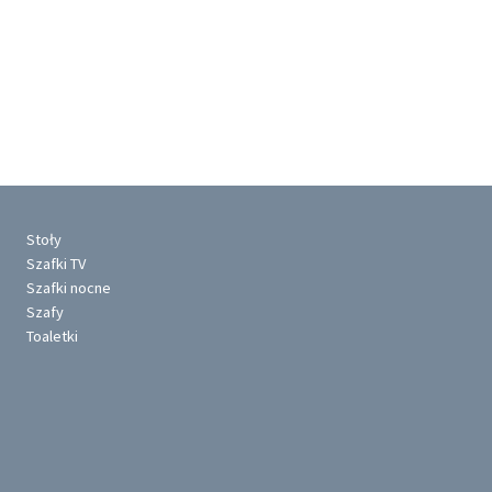
Stoły
Szafki TV
Szafki nocne
Szafy
Toaletki