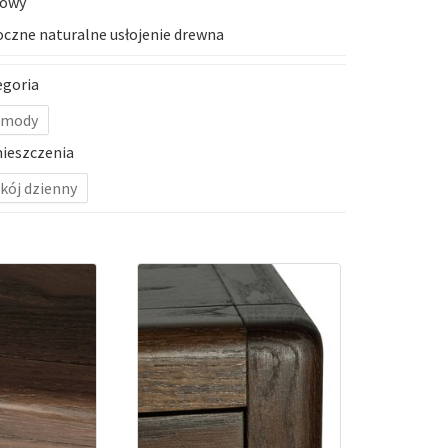
owy
czne naturalne usłojenie drewna
egoria
mody
ieszczenia
kój dzienny