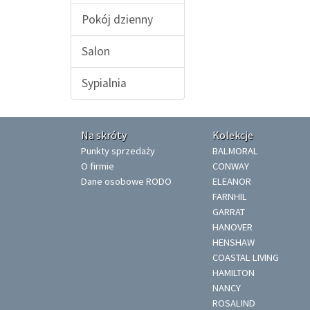
Pokój dzienny
Salon
Sypialnia
Na skróty
Kolekcje
Punkty sprzedaży
BALMORAL
O firmie
CONWAY
Dane osobowe RODO
ELEANOR
FARNHIL
GARRAT
HANOVER
HENSHAW
COASTAL LIVING
HAMILTON
NANCY
ROSALIND