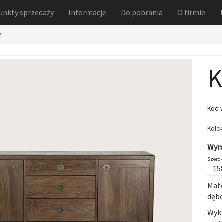
unkty sprzedaży
Informacje
Do pobrania
O firmie
z
K
Kod 
Kolek
Wym
Szerok
15
Mate
dęb
Wyko