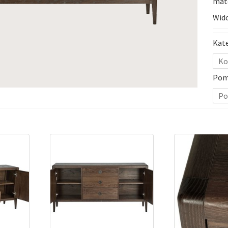
mat
Wido
Kat
Ko
Pom
Po