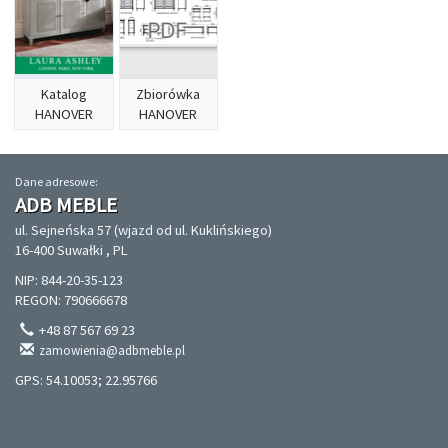
Katalog
Zbiorówka
HANOVER
HANOVER
Dane adresowe:
ADB MEBLE
ul. Sejneńska 57 (wjazd od ul. Kuklińskiego)
16-400 Suwałki , PL
NIP: 844-20-35-123
REGON: 790666678
+48 87 567 69 23
zamowienia@adbmeble.pl
GPS: 54.10053; 22.95766