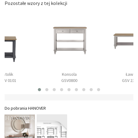
Pozostałe wzory z tej kolekcji
Stolik
Konsola
Ława
GSV 0101
GSV0800
GSV 210
Do pobrania HANOVER