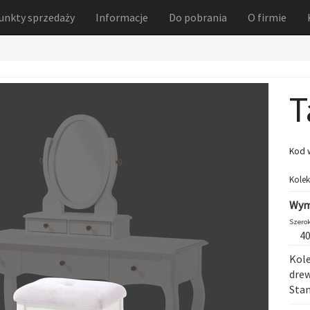
unkty sprzedaży
Informacje
Do pobrania
O firmie
T
Kod 
Kolek
Wym
Szerok
4
Kole
dre
Sta