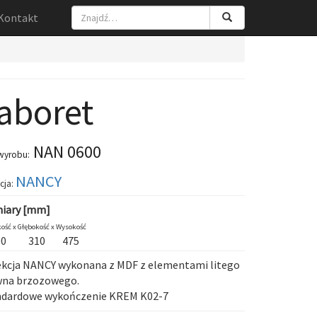
Kontakt
aboret
NAN 0600
wyrobu:
NANCY
cja:
iary [mm]
ość x
Głębokość x
Wysokość
00
310
475
kcja NANCY wykonana z MDF z elementami litego
wna brzozowego.
ndardowe wykończenie KREM K02-7