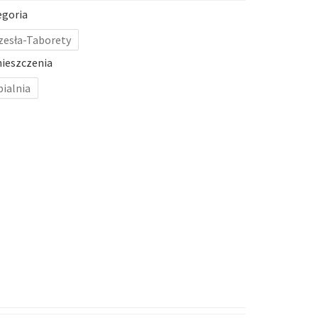
egoria
zesła-Taborety
ieszczenia
pialnia