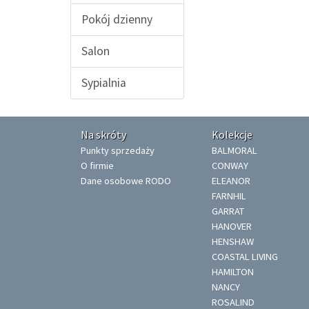
Pokój dzienny
Salon
Sypialnia
Na skróty
Kolekcje
Punkty sprzedaży
BALMORAL
O firmie
CONWAY
Dane osobowe RODO
ELEANOR
FARNHIL
GARRAT
HANOVER
HENSHAW
COASTAL LIVING
HAMILTON
NANCY
ROSALIND