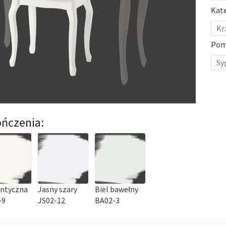
Kat
Kr
Pom
Sy
ńczenia:
antyczna
Jasny szary
Biel bawełny
-9
JS02-12
BA02-3