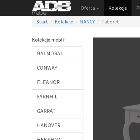
Oferta
Kolekcje
P
Start
Kolekcje
NANCY
Taboret
Kolekcje mebli:
BALMORAL
CONWAY
ELEANOR
FARNHIL
GARRAT
HANOVER
HENSHAW