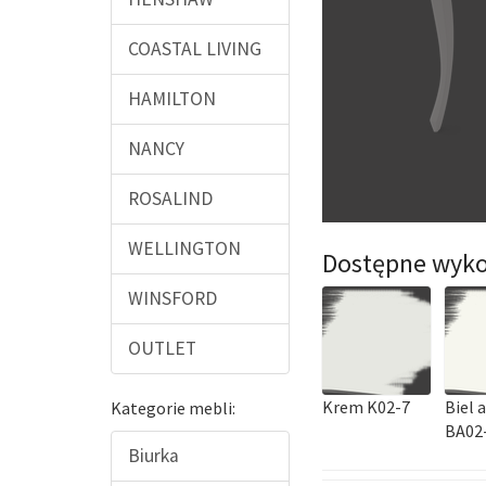
COASTAL LIVING
HAMILTON
NANCY
ROSALIND
WELLINGTON
Dostępne wyko
WINSFORD
OUTLET
Krem K02-7
Biel 
Kategorie mebli:
BA02
Biurka