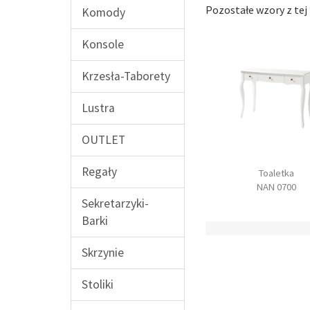
Pozostałe wzory z tej 
Komody
Konsole
Krzesła-Taborety
Lustra
OUTLET
Regały
da szeroka 4sz
Lustro
Toaletka
NAN 0303
NAN 0500
NAN 0700
Sekretarzyki-
Barki
Skrzynie
Stoliki