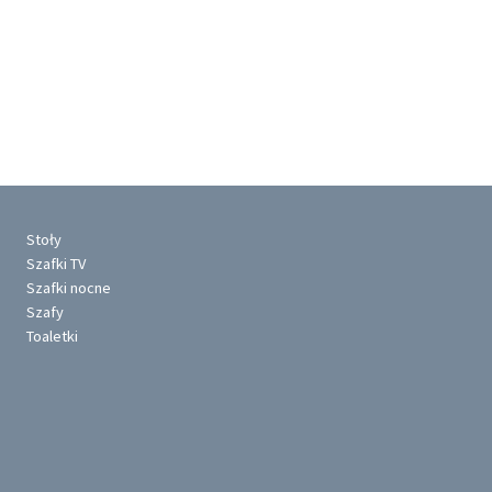
Stoły
Szafki TV
Szafki nocne
Szafy
Toaletki