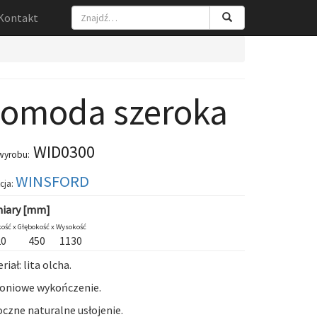
Kontakt
omoda szeroka
WID0300
wyrobu:
WINSFORD
cja:
iary [mm]
ość x
Głębokość x
Wysokość
20
450
1130
riał: lita olcha.
oniowe wykończenie.
czne naturalne usłojenie.