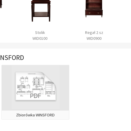
Stolik
Regał 2 sz
WID0100
WID0900
WINSFORD
Zbiorówka WINSFORD