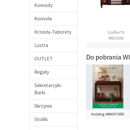
Komody
Konsole
Krzesła-Taborety
Ława
Konsola
Szafka TV
WID2100
WID0800
WID2200
Lustra
Do pobrania 
OUTLET
Regały
Sekretarzyki-
Barki
Skrzynie
Katalog WINSFORD
Stoliki