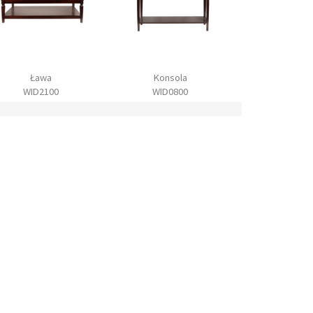
Ława
Konsola
Szafka 
WID2100
WID0800
WID220