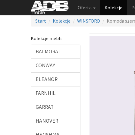
Oferta
Kolekcje
P
Start
Kolekcje
WINSFORD
Komoda szer
Kolekcje mebli:
BALMORAL
CONWAY
ELEANOR
FARNHIL
GARRAT
HANOVER
HENSHAW