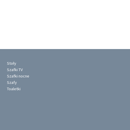
Stoły
Szafki TV
Szafki nocne
Szafy
Toaletki