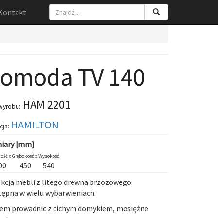
Kontakt
omoda TV 140
HAM 2201
wyrobu:
HAMILTON
cja:
iary [mm]
ość x
Głębokość x
Wysokość
00
450
540
kcja mebli z litego drewna brzozowego.
ępna w wielu wybarwieniach.
tem prowadnic z cichym domykiem, mosiężne