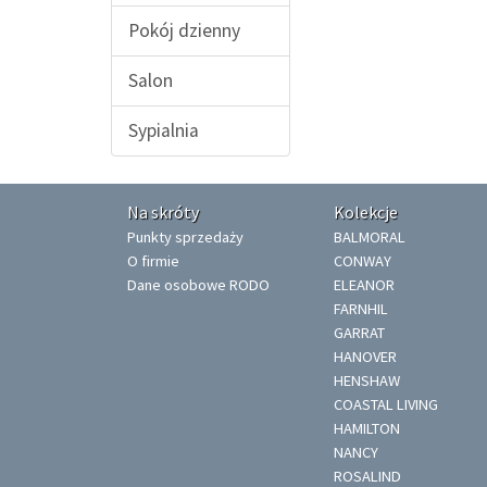
Pokój dzienny
Salon
Sypialnia
Na skróty
Kolekcje
Punkty sprzedaży
BALMORAL
O firmie
CONWAY
Dane osobowe RODO
ELEANOR
FARNHIL
GARRAT
HANOVER
HENSHAW
COASTAL LIVING
HAMILTON
NANCY
ROSALIND