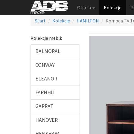
Oferta
Kolekcje
P
Start
Kolekcje
HAMILTON
Komoda TV 1
Kolekcje mebli:
BALMORAL
CONWAY
ELEANOR
FARNHIL
GARRAT
HANOVER
HENSHAW