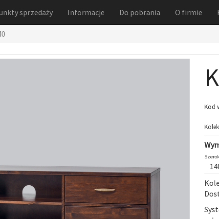
unkty sprzedaży
Informacje
Do pobrania
O firmie
40
K
Kod 
Kolek
Wym
Szerok
14
Kole
Dost
Sys