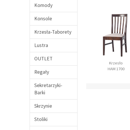
Komody
Konsole
Krzesła-Taborety
Lustra
OUTLET
 rozkładany 160
Stół rozkładany 140
Krzesło
HAM 1600
HAM 1601
HAM 1700
Regały
Sekretarzyki-
Barki
Skrzynie
Stoliki