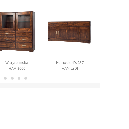
Witryna niska
Komoda 4D/2SZ
Komoda 2D
HAM 2000
HAM 2301
HAM 23