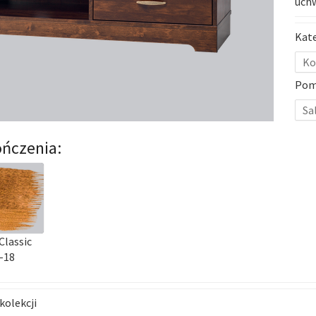
uch
Kat
Ko
Pom
Sa
ńczenia:
Classic
-18
kolekcji