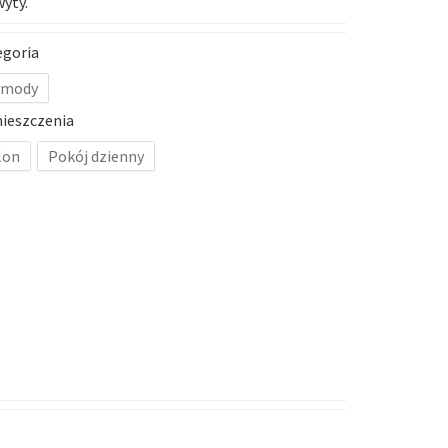
wyty.
egoria
mody
ieszczenia
lon
Pokój dzienny