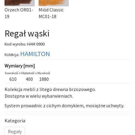
Orzech OR01-
Miód Classic
19
MC01-18
Regał wąski
HAM 0900
Kod wyrobu:
HAMILTON
Kolekcja:
Wymiary [mm]
Szerokość x
Głębokość x
Wysokość
610
400
1880
Kolekcja mebli z litego drewna brzozowego.
Dostępna w wielu wybarwieniach.
System prowadnic z cichym domykiem, mosiężne uchwyty.
Kategoria
Regały