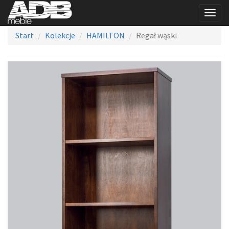
Togg
navig
Start
Kolekcje
HAMILTON
Regał wąski