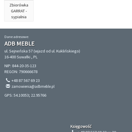
Zbiorówka
GARRAT -
sypialnia
Dane adresowe:
ADB MEBLE
ul. Sejneńska 57 (wjazd od ul. Kuklińskiego)
16-400 Suwałki , PL
NIP: 844-20-35-123
REGON: 790666678
+48 87 567 69 23
zamowienia@adbmeble.pl
GPS: 54.10053; 22.95766
Księgowość