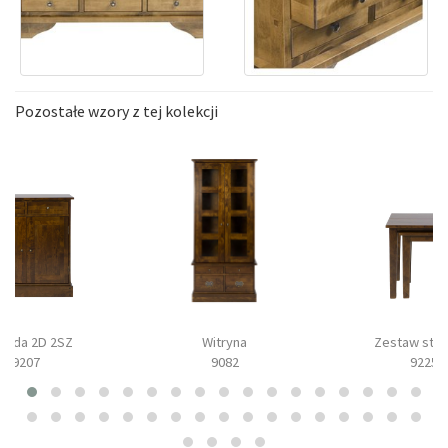
Pozostałe wzory z tej kolekcji
oda 2D 2SZ
Witryna
Zestaw stol
9207
9082
9225