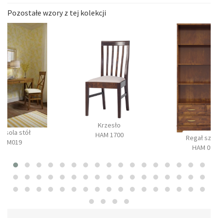
Pozostałe wzory z tej kolekcji
Krzesło
onsola stół
HAM 1700
Regał szer
BM019
HAM 090