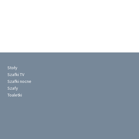
Stoły
Szafki TV
Szafki nocne
Szafy
Toaletki