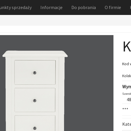
unkty sprzedaży
Informacje
Do pobrania
O firmie
K
Kod 
Kolek
Wym
Szerok
4
***
Kat