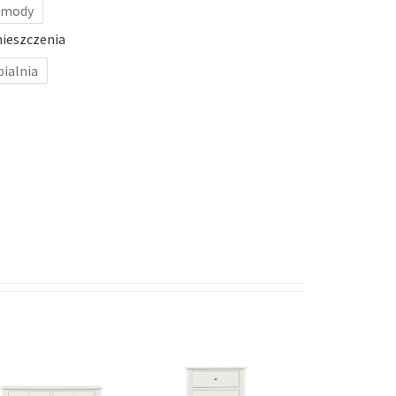
mody
ieszczenia
pialnia