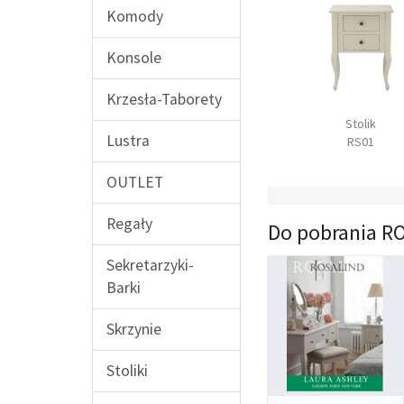
Komody
Konsole
Krzesła-Taborety
Łóżko 140
Łóżko 160
Stolik
Lustra
RS11
RS12
RS01
OUTLET
Regały
Do pobrania R
Sekretarzyki-
Barki
Skrzynie
Stoliki