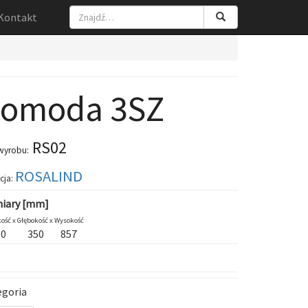
Kontakt
omoda 3SZ
RS02
wyrobu:
ROSALIND
cja:
iary [mm]
ość x
Głębokość x
Wysokość
80
350
857
egoria