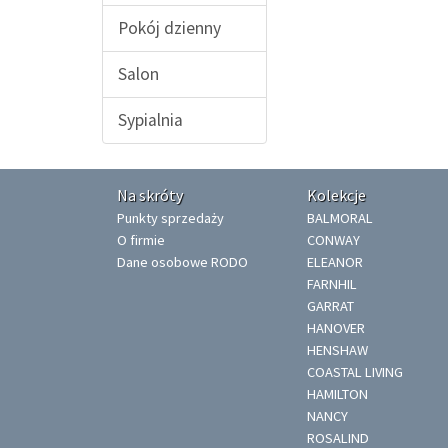
Pokój dzienny
Salon
Sypialnia
Na skróty
Kolekcje
Punkty sprzedaży
BALMORAL
O firmie
CONWAY
Dane osobowe RODO
ELEANOR
FARNHIL
GARRAT
HANOVER
HENSHAW
COASTAL LIVING
HAMILTON
NANCY
ROSALIND