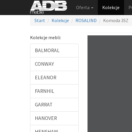
Oferta
Kolekcje
P
Start
Kolekcje
ROSALIND
Komoda 3SZ
Kolekcje mebli:
BALMORAL
CONWAY
ELEANOR
FARNHIL
GARRAT
HANOVER
HENSHAW