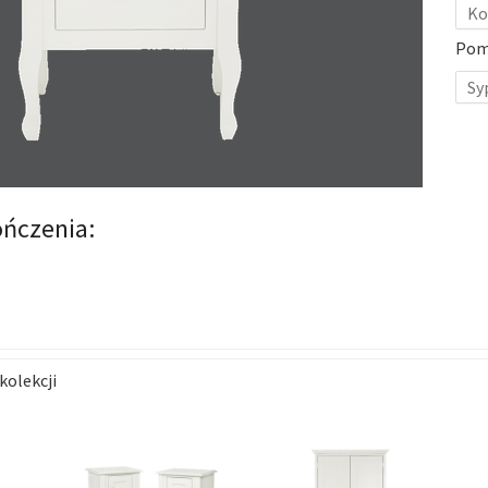
Ko
Pom
Sy
ńczenia:
kolekcji