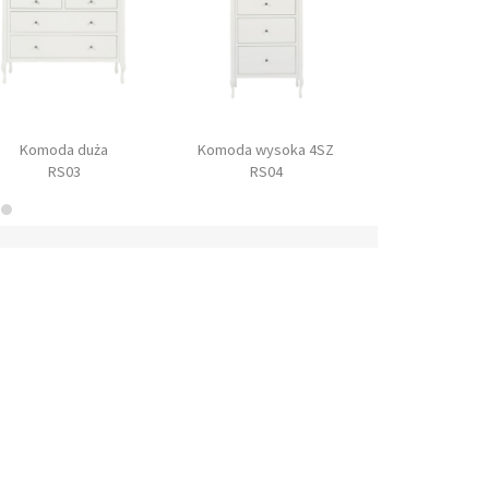
Komoda duża
Komoda wysoka 4SZ
Toaletk
RS03
RS04
RS07