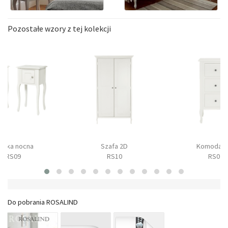
Pozostałe wzory z tej kolekcji
afka nocna
Szafa 2D
Komoda 3
RS09
RS10
RS02
Do pobrania ROSALIND