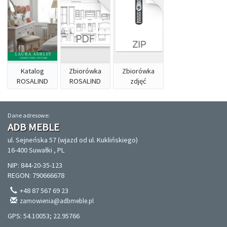
Katalog
Zbiorówka
Zbiorówka
ROSALIND
ROSALIND
zdjęć
Dane adresowe:
ADB MEBLE
ul. Sejneńska 57 (wjazd od ul. Kuklińskiego)
16-400 Suwałki , PL
NIP: 844-20-35-123
REGON: 790666678
+48 87 567 69 23
zamowienia@adbmeble.pl
GPS: 54.10053; 22.95766