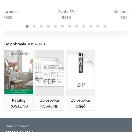
afka nocna
Szafa 2D
Komoda 3
RS09
RS10
RS02
Do pobrania ROSALIND
Katalog
Zbiorówka
Zbiorówka
ROSALIND
ROSALIND
zdjęć
Dane adresowe: