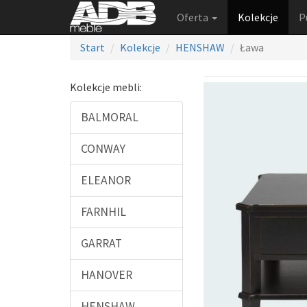
Oferta
Kolekcje
P
Start
Kolekcje
HENSHAW
Ława
Kolekcje mebli:
BALMORAL
CONWAY
ELEANOR
FARNHIL
GARRAT
HANOVER
HENSHAW