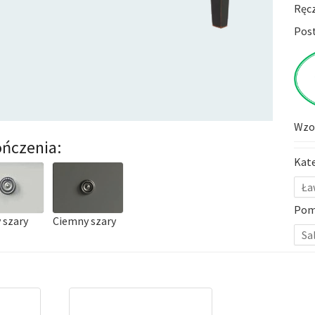
Ręc
Post
Wzor
ńczenia:
Kat
Ła
Pom
 szary
Ciemny szary
Sa