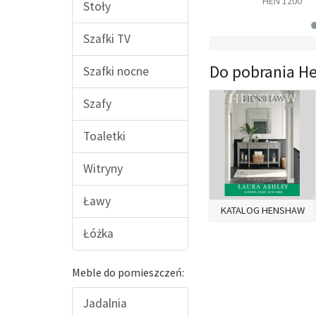
HN 03
HEN 1100
HEN 1200
Stoły
Szafki TV
Do pobrania H
Szafki nocne
Szafy
Toaletki
Witryny
Ławy
KATALOG HENSHAW
Łóżka
Meble do pomieszczeń:
Jadalnia