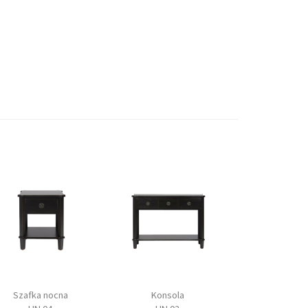
Szafka nocna
Konsola
Biurko / To