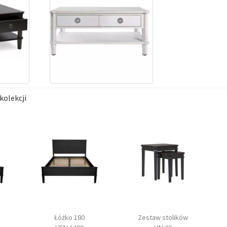
kolekcji
Łóżko 180
Zestaw stolików