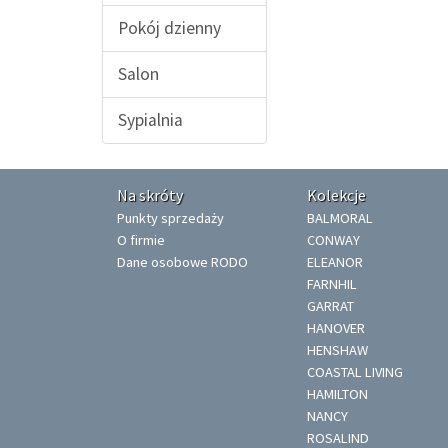
Pokój dzienny
Salon
Sypialnia
Na skróty
Kolekcje
Punkty sprzedaży
BALMORAL
O firmie
CONWAY
Dane osobowe RODO
ELEANOR
FARNHIL
GARRAT
HANOVER
HENSHAW
COASTAL LIVING
HAMILTON
NANCY
ROSALIND