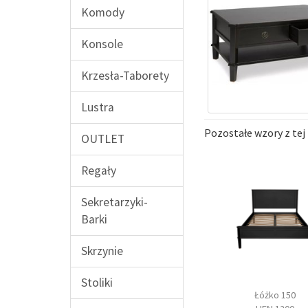
Komody
Konsole
Krzesła-Taborety
Lustra
Pozostałe wzory z tej 
OUTLET
Regały
Sekretarzyki-
Barki
Skrzynie
Stoliki
omoda duża
Łóżko 140
Łóżko 150