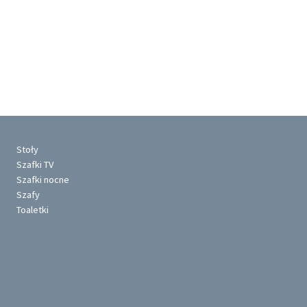
Stoły
Szafki TV
Szafki nocne
Szafy
Toaletki