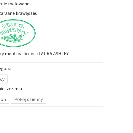
znie malowane.
arzane krawędzie.
y mebli na licencji LAURA ASHLEY.
egoria
wy
ieszczenia
lon
Pokój dzienny