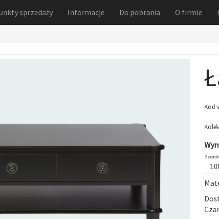
unkty sprzedaży
Informacje
Do pobrania
O firmie
Ł
Kod 
Kolek
Wym
Szerok
10
Mate
Dost
Czar