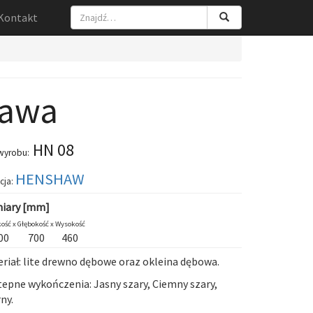
Kontakt
awa
HN 08
wyrobu:
HENSHAW
cja:
iary [mm]
ość x
Głębokość x
Wysokość
00
700
460
riał: lite drewno dębowe oraz okleina dębowa.
epne wykończenia: Jasny szary, Ciemny szary,
ny.