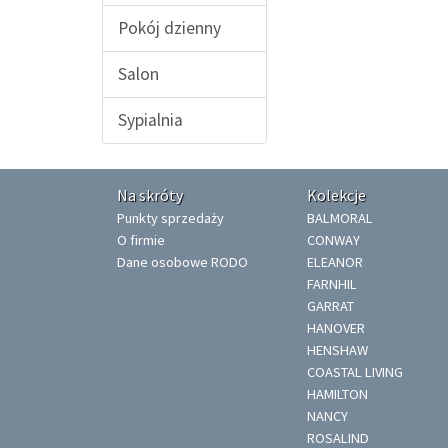
Pokój dzienny
Salon
Sypialnia
Na skróty
Kolekcje
Punkty sprzedaży
BALMORAL
O firmie
CONWAY
Dane osobowe RODO
ELEANOR
FARNHIL
GARRAT
HANOVER
HENSHAW
COASTAL LIVING
HAMILTON
NANCY
ROSALIND