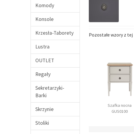
Komody
Konsole
Krzesła-Taborety
Pozostałe wzory z tej 
Lustra
OUTLET
Regały
Sekretarzyki-
Barki
moda wysoka
Komoda szeroka
Szafka nocna
Skrzynie
GUS0400
GUS0300
GUS0100
Stoliki