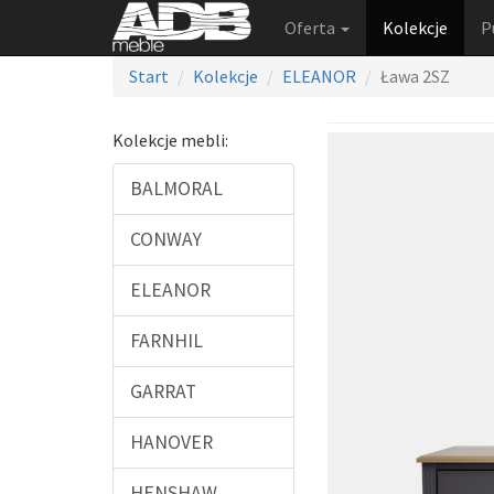
Oferta
Kolekcje
P
Start
Kolekcje
ELEANOR
Ława 2SZ
Kolekcje mebli:
BALMORAL
CONWAY
ELEANOR
FARNHIL
GARRAT
HANOVER
HENSHAW