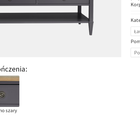
Korp
Kat
Ła
Pom
Po
ńczenia:
no szary