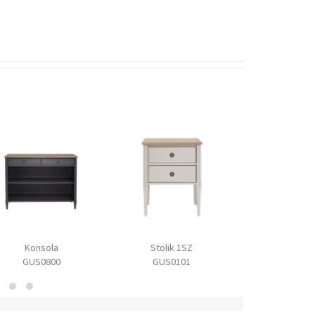
Konsola
Stolik 1SZ
Szafka TV
GUS0800
GUS0101
GUS220