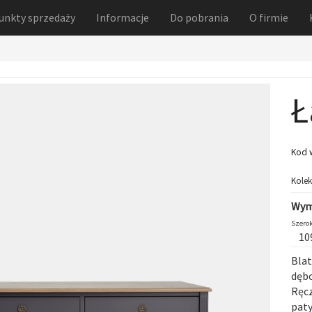
unkty sprzedaży
Informacje
Do pobrania
O firmie
Ł
Kod 
Kolek
Wym
Szerok
10
Blat
dębo
Ręcz
paty