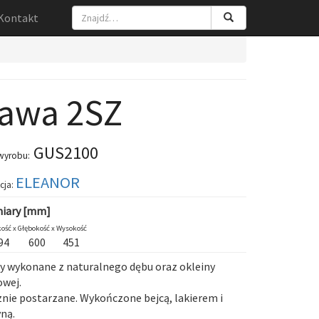
Kontakt
awa 2SZ
GUS2100
wyrobu:
ELEANOR
cja:
iary [mm]
ość x
Głębokość x
Wysokość
94
600
451
y wykonane z naturalnego dębu oraz okleiny
wej.
nie postarzane. Wykończone bejcą, lakierem i
ną.