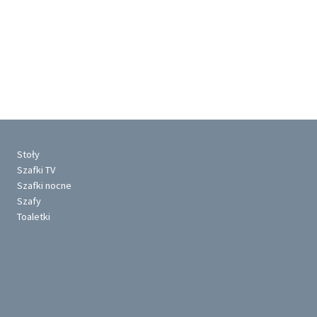
Stoły
Szafki TV
Szafki nocne
Szafy
Toaletki