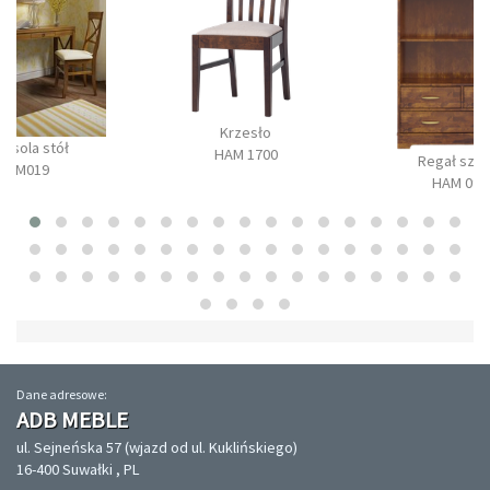
Krzesło
onsola stół
HAM 1700
Regał szer
BM019
HAM 090
Dane adresowe:
ADB MEBLE
ul. Sejneńska 57 (wjazd od ul. Kuklińskiego)
16-400 Suwałki , PL