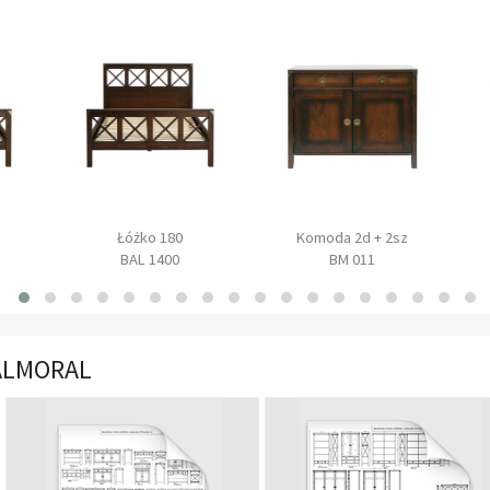
Łóżko 180
Komoda 2d + 2sz
BAL 1400
BM 011
BALMORAL