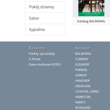
Pokój dzienny
Salon
Katalog BALMORAL
Sypialnia
Na skróty
Kolekcje
Punkty sprzedaży
BALMORAL
O firmie
CONWAY
Dane osobowe RODO
ELEANOR
FARNHIL
GARRAT
HANOVER
HENSHAW
COASTAL LIVING
HAMILTON
NANCY
ROSALIND