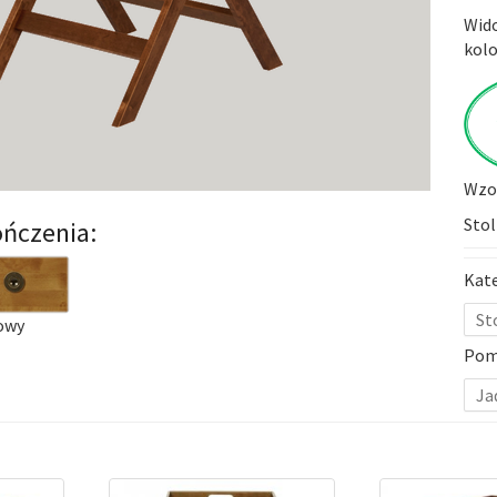
Wido
kolo
Wzor
Stol
ńczenia:
Kat
St
owy
Pom
Ja