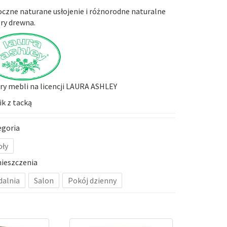
czne naturane usłojenie i różnorodne naturalne
ry drewna.
y mebli na licencji LAURA ASHLEY
ik z tacką
egoria
oły
ieszczenia
dalnia
Salon
Pokój dzienny