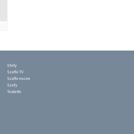
Stoły
Szafki TV
Szafki nocne
Szafy
Toaletki