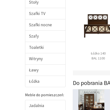
Stoły
Szafki TV
Szafki nocne
Szafy
Toaletki
Łóżko 160
Fotel Lincoln
Łóżko 140
BAL 1200
FRA 1700
BAL 1100
Witryny
Ławy
Łóżka
Do pobrania 
Meble do pomieszczeń:
Jadalnia