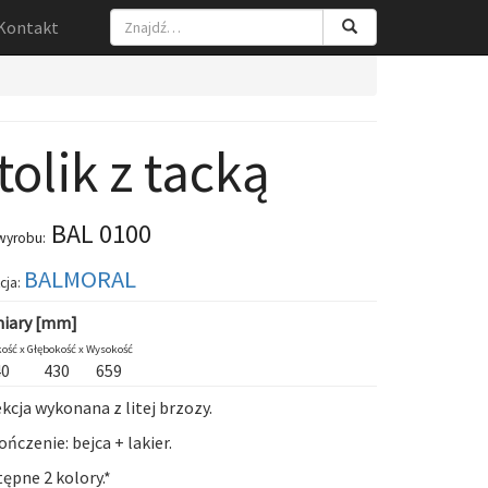
Kontakt
tolik z tacką
BAL 0100
wyrobu:
BALMORAL
cja:
iary [mm]
ość x
Głębokość x
Wysokość
40
430
659
kcja wykonana z litej brzozy.
ńczenie: bejca + lakier.
ępne 2 kolory.*