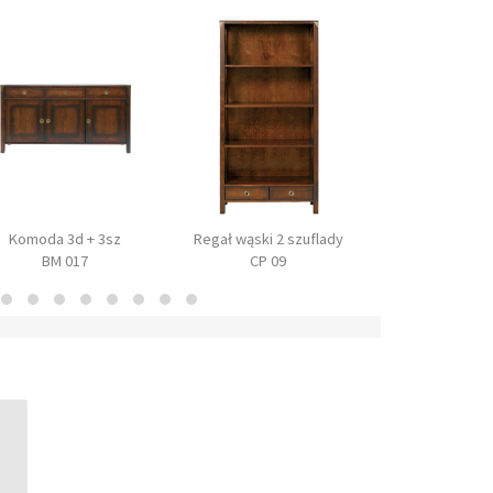
Komoda 3d + 3sz
Regał wąski 2 szuflady
Regał szeroki 2
BM 017
CP 09
BM 01