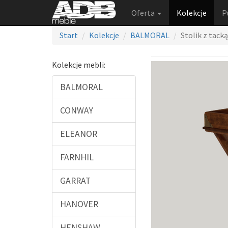
Oferta
Kolekcje
P
Start
Kolekcje
BALMORAL
Stolik z tacką
Kolekcje mebli:
BALMORAL
CONWAY
ELEANOR
FARNHIL
GARRAT
HANOVER
HENSHAW