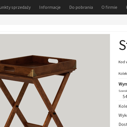
unkty sprzedaży
Informacje
Do pobrania
O firmie
S
Kod 
Kolek
Wym
Szerok
5
Kole
Wyko
Dost