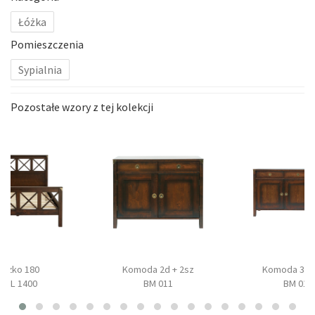
Łóżka
Pomieszczenia
Sypialnia
Pozostałe wzory z tej kolekcji
Łóżko 180
Komoda 2d + 2sz
Komoda 3d +
BAL 1400
BM 011
BM 017