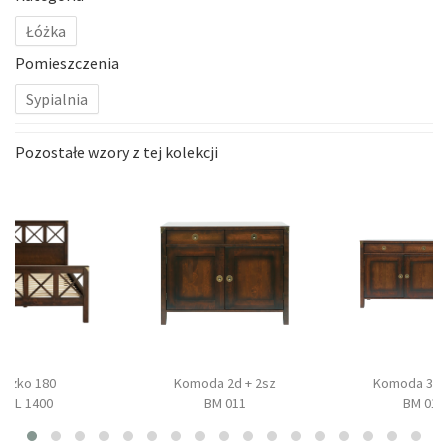
Łóżka
Pomieszczenia
Sypialnia
Pozostałe wzory z tej kolekcji
Łóżko 180
Komoda 2d + 2sz
Komoda 3d +
BAL 1400
BM 011
BM 017