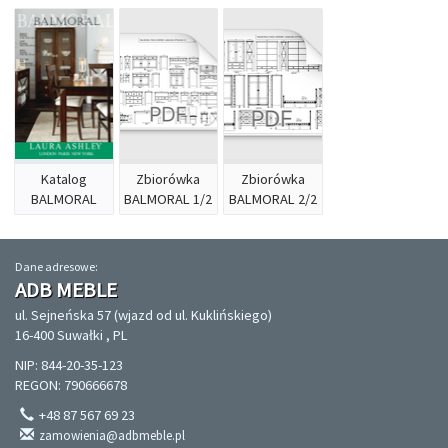
Katalog
Zbiorówka
Zbiorówka
BALMORAL
BALMORAL 1/2
BALMORAL 2/2
Dane adresowe:
ADB MEBLE
ul. Sejneńska 57 (wjazd od ul. Kuklińskiego)
16-400 Suwałki , PL
NIP: 844-20-35-123
REGON: 790666678
+48 87 567 69 23
zamowienia@adbmeble.pl