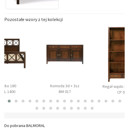
Pozostałe wzory z tej kolekcji
Łóżko 180
Komoda 3d + 3sz
Regał wąski 2 
BAL 1400
BM 017
CP 09
Do pobrania BALMORAL