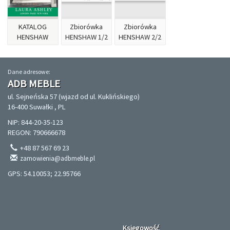
KATALOG
Zbiorówka
Zbiorówka
HENSHAW
HENSHAW 1/2
HENSHAW 2/2
Dane adresowe:
ADB MEBLE
ul. Sejneńska 57 (wjazd od ul. Kuklińskiego)
16-400 Suwałki , PL
NIP: 844-20-35-123
REGON: 790666678
+48 87 567 69 23
zamowienia@adbmeble.pl
GPS: 54.10053; 22.95766
Księgowość