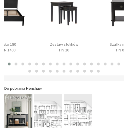
Łóżko 180
Zestaw stolików
Szafka no
HEN 1400
HN 20
HN 04
Do pobrania Henshaw