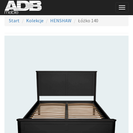
Togg
navig
Start
Kolekcje
HENSHAW
Łóżko 140