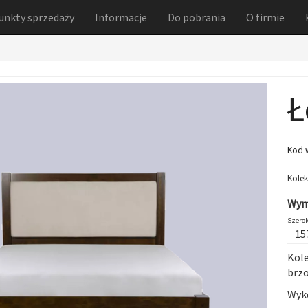
unkty sprzedaży
Informacje
Do pobrania
O firmie
Ł
Kod 
Kolek
Wym
Szerok
15
Kol
brz
Wyko