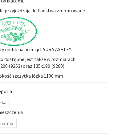
rtyfikatami.
e przyjeżdżają do Państwa zmontowane.
y mebli na licencji LAURA ASHLEY.
o dostępne jest także w rozmiarach:
200 (
9263
) oraz 135x190 (
9260
)
okość szczytka łóżka 1100 mm
egoria
żka
ieszczenia
pialnia