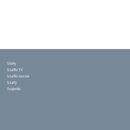
Stoły
Szafki TV
Szafki nocne
Szafy
Toaletki