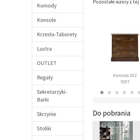
Pozostałe wzory z tej 
Komody
Konsole
Krzesła-Taborety
Lustra
OUTLET
Biurko
Fotel
Komoda 3SZ
Regały
9219
Franklin
9257
Sekretarzyki-
Barki
Do pobrania
Skrzynie
Stoliki