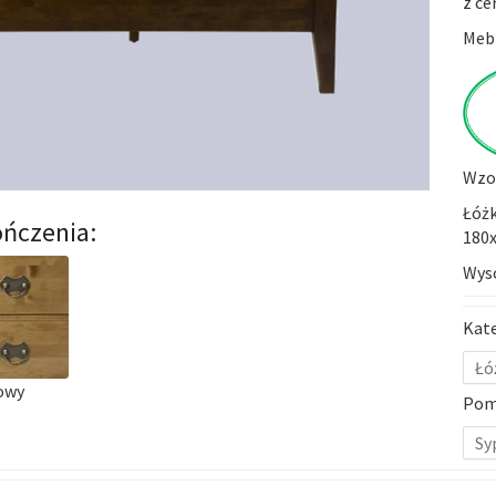
z ce
Mebl
Wzor
Łóżk
ńczenia:
180x
Wys
Kat
Łó
owy
Pom
Sy