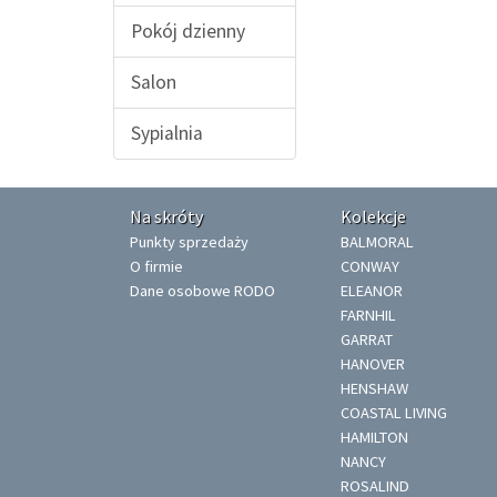
Pokój dzienny
Salon
Sypialnia
Na skróty
Kolekcje
Punkty sprzedaży
BALMORAL
O firmie
CONWAY
Dane osobowe RODO
ELEANOR
FARNHIL
GARRAT
HANOVER
HENSHAW
COASTAL LIVING
HAMILTON
NANCY
ROSALIND