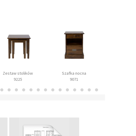
Zestaw stolików
Szafka nocna
Skrzynia 
9225
9071
9072