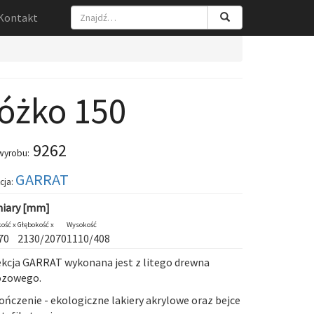
Kontakt
óżko 150
9262
wyrobu:
GARRAT
cja:
iary [mm]
ość x
Głębokość x
Wysokość
70
2130/2070
1110/408
ekcja
GARRAT
wykonana jest z litego drewna
ozowego.
ńczenie - ekologiczne lakiery akrylowe oraz bejce