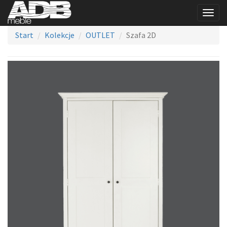
Togg
navig
Start
Kolekcje
OUTLET
Szafa 2D