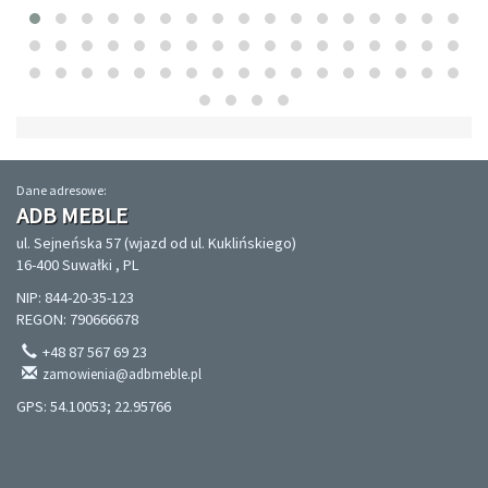
Dane adresowe:
ADB MEBLE
ul. Sejneńska 57 (wjazd od ul. Kuklińskiego)
16-400 Suwałki , PL
NIP: 844-20-35-123
REGON: 790666678
+48 87 567 69 23
zamowienia@adbmeble.pl
GPS: 54.10053; 22.95766