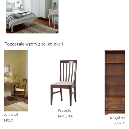
Pozostałe wzory z tej kolekcji
Krzesło
onsola stół
HAM 1700
Regał szer
BM019
HAM 090