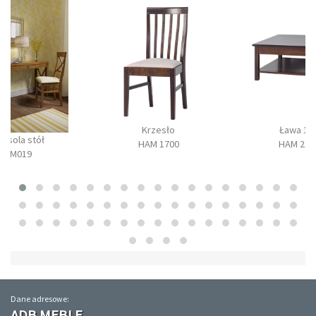
Krzesło
Ława 10
onsola stół
HAM 1700
HAM 210
BM019
Dane adresowe:
ADB MEBLE