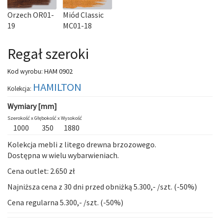
Orzech OR01-
Miód Classic
19
MC01-18
Regał szeroki
HAM 0902
Kod wyrobu:
HAMILTON
Kolekcja:
Wymiary [mm]
Szerokość x
Głębokość x
Wysokość
1000
350
1880
Kolekcja mebli z litego drewna brzozowego.
Dostępna w wielu wybarwieniach.
Cena outlet: 2.650 zł
Najniższa cena z 30 dni przed obniżką 5.300,- /szt. (-50%)
Cena regularna 5.300,- /szt. (-50%)