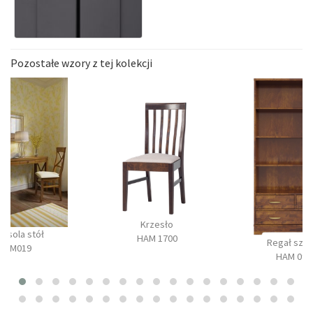
Pozostałe wzory z tej kolekcji
Krzesło
onsola stół
HAM 1700
Regał szer
BM019
HAM 090