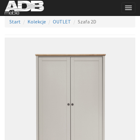
Togg
navig
Start
Kolekcje
OUTLET
Szafa 2D