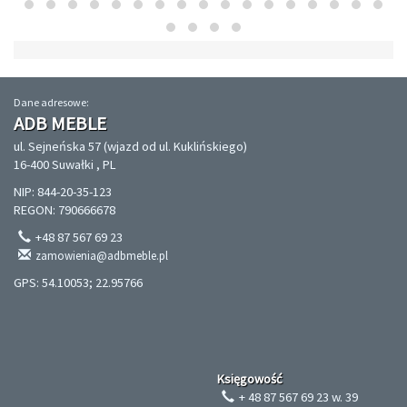
Dane adresowe:
ADB MEBLE
ul. Sejneńska 57 (wjazd od ul. Kuklińskiego)
16-400 Suwałki , PL
NIP: 844-20-35-123
REGON: 790666678
+48 87 567 69 23
zamowienia@adbmeble.pl
GPS: 54.10053; 22.95766
Księgowość
+ 48 87 567 69 23 w. 39