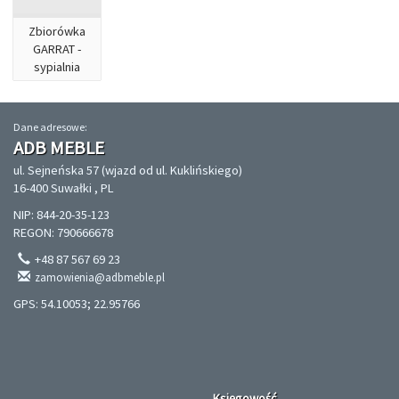
Zbiorówka
GARRAT -
sypialnia
Dane adresowe:
ADB MEBLE
ul. Sejneńska 57 (wjazd od ul. Kuklińskiego)
16-400 Suwałki , PL
NIP: 844-20-35-123
REGON: 790666678
+48 87 567 69 23
zamowienia@adbmeble.pl
GPS: 54.10053; 22.95766
Księgowość