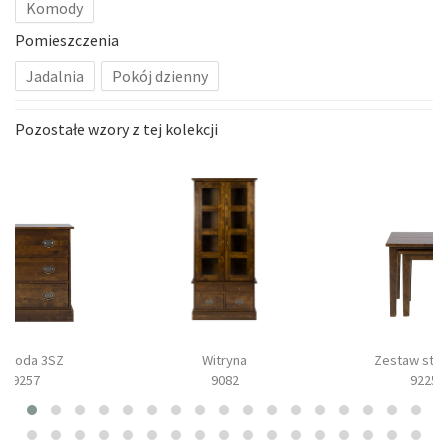
Komody
Pomieszczenia
Jadalnia
Pokój dzienny
Pozostałe wzory z tej kolekcji
omoda 3SZ
Witryna
Zestaw stol
9257
9082
9225