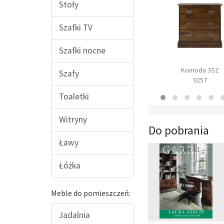
Stoły
Szafki TV
Szafki nocne
Biurko
Fotel
Komoda 3SZ
Szafy
9219
Franklin
9257
Toaletki
Witryny
Do pobrania
Ławy
Łóżka
Meble do pomieszczeń:
Jadalnia