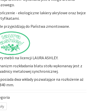
ozowego.
ńczenie - ekologiczne lakiery akrylowe oraz bejce
rtyfikatami.
e przyjeżdżają do Państwa zmontowane.
y mebli na licencji LAURA ASHLEY.
anizm rozkładania blatu stołu wykonanay jest z
adnicy metalowej synchronicznej.
 posiada dwa wkłady pozwalające na rozłożenie aż
2840 mm.
egoria
oły