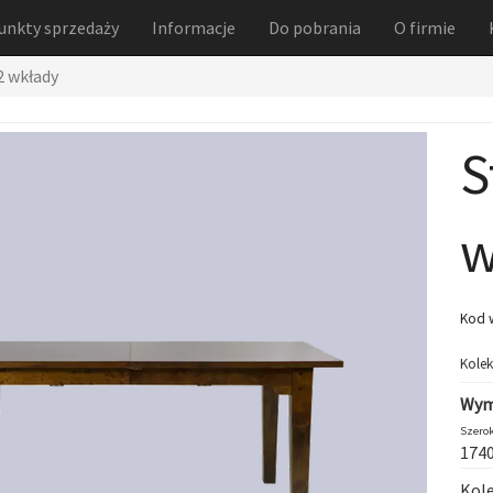
unkty sprzedaży
Informacje
Do pobrania
O firmie
2 wkłady
S
w
Kod 
Kolek
Wym
Szerok
174
Kol