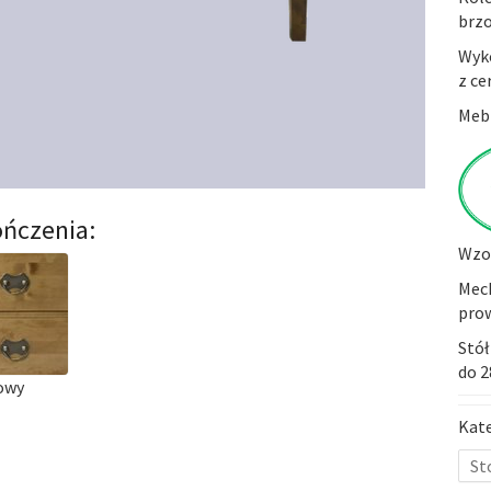
brz
Wyko
z ce
Mebl
ńczenia:
Wzor
Mech
prow
Stół
do 
owy
Kat
St