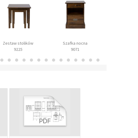
Zestaw stolików
Szafka nocna
Skrzynia 
9225
9071
9072