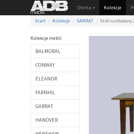
Oferta
Kolekcje
P
Start
Kolekcje
GARRAT
Stół rozkładany 
Kolekcje mebli:
BALMORAL
CONWAY
ELEANOR
FARNHIL
GARRAT
HANOVER
HENSHAW