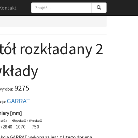
Kontakt
tół rozkładany 2
kłady
9275
wyrobu:
GARRAT
cja:
iary [mm]
ość x
Głębokość x
Wysokość
0/2840
1070
750
ekcja
GARRAT
wykonana jest z litego drewna