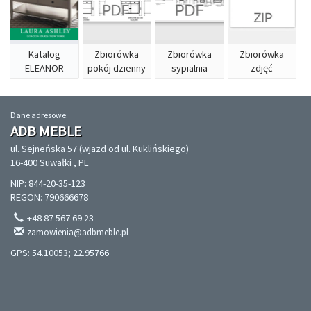
Katalog
Zbiorówka
Zbiorówka
Zbiorówka
ELEANOR
pokój dzienny
sypialnia
zdjęć
Dane adresowe:
ADB MEBLE
ul. Sejneńska 57 (wjazd od ul. Kuklińskiego)
16-400 Suwałki , PL
NIP: 844-20-35-123
REGON: 790666678
+48 87 567 69 23
zamowienia@adbmeble.pl
GPS: 54.10053; 22.95766