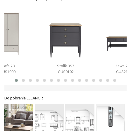
Szafa 2D
Stolik 3SZ
Ława 2S
GUS1000
GUS0102
GUS210
Do pobrania ELEANOR