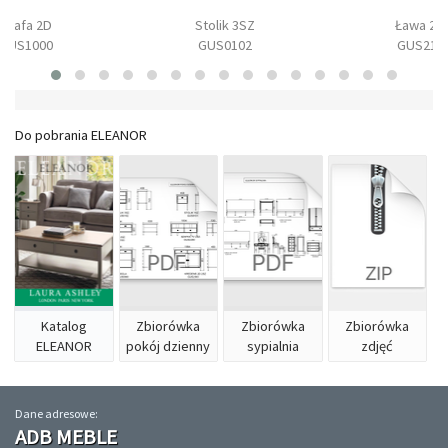
Szafa 2D
Stolik 3SZ
Ława 2S
GUS1000
GUS0102
GUS210
Do pobrania ELEANOR
Katalog
Zbiorówka
Zbiorówka
Zbiorówka
ELEANOR
pokój dzienny
sypialnia
zdjęć
Dane adresowe:
ADB MEBLE