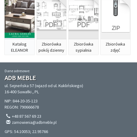
Katalog
Zbiorówka
Zbiorówka
Zbiorówka
ELEANOR
pokój dzienny
sypialnia
zdjęć
Dane adresowe:
ADB MEBLE
ul. Sejneńska 57 (wjazd od ul. Kuklińskiego)
16-400 Suwałki , PL
NIP: 844-20-35-123
REGON: 790666678
+48 87 567 69 23
zamowienia@adbmeble.pl
GPS: 54.10053; 22.95766