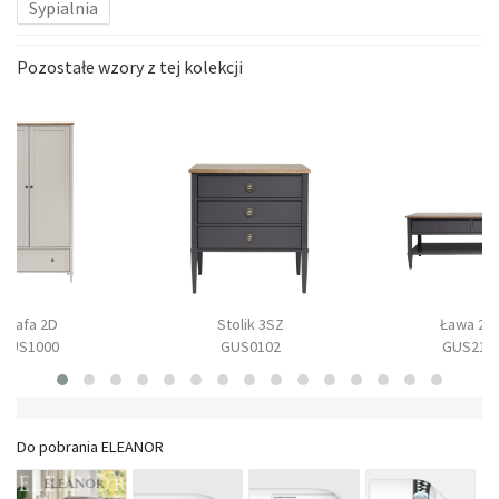
Sypialnia
Pozostałe wzory z tej kolekcji
Szafa 2D
Stolik 3SZ
Ława 2S
GUS1000
GUS0102
GUS210
Do pobrania ELEANOR