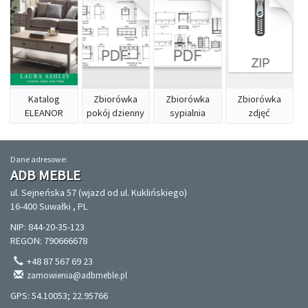
Katalog
Zbiorówka
Zbiorówka
Zbiorówka
ELEANOR
pokój dzienny
sypialnia
zdjęć
Dane adresowe:
ADB MEBLE
ul. Sejneńska 57 (wjazd od ul. Kuklińskiego)
16-400 Suwałki , PL
NIP: 844-20-35-123
REGON: 790666678
+48 87 567 69 23
zamowienia@adbmeble.pl
GPS: 54.10053; 22.95766