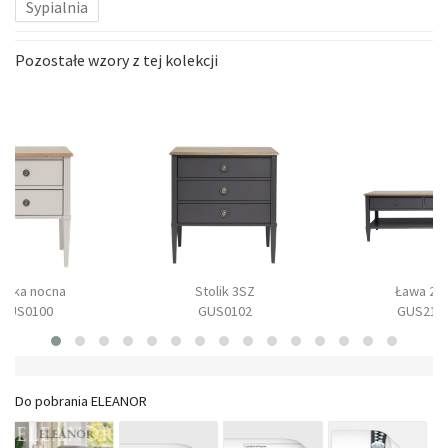
Sypialnia
Pozostałe wzory z tej kolekcji
afka nocna
Stolik 3SZ
Ława 2S
GUS0100
GUS0102
GUS210
Do pobrania ELEANOR