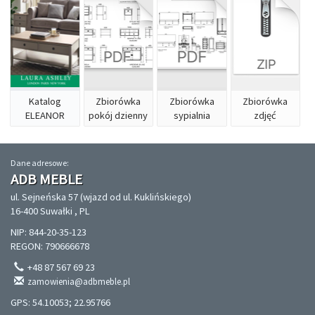
Katalog
Zbiorówka
Zbiorówka
Zbiorówka
ELEANOR
pokój dzienny
sypialnia
zdjęć
Dane adresowe:
ADB MEBLE
ul. Sejneńska 57 (wjazd od ul. Kuklińskiego)
16-400 Suwałki , PL
NIP: 844-20-35-123
REGON: 790666678
+48 87 567 69 23
zamowienia@adbmeble.pl
GPS: 54.10053; 22.95766