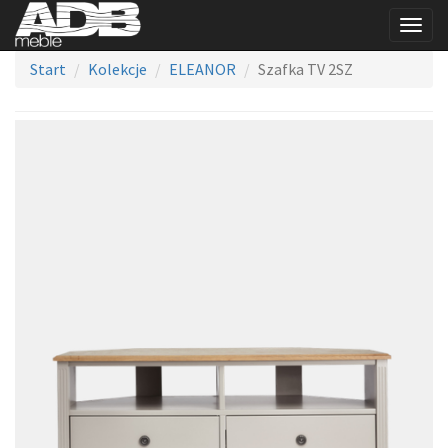
Togg
navig
Start
Kolekcje
ELEANOR
Szafka TV 2SZ