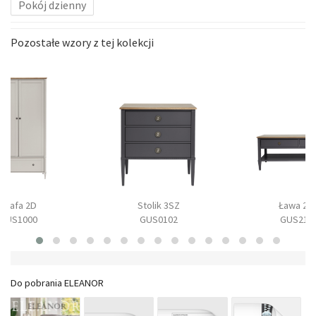
Pokój dzienny
Pozostałe wzory z tej kolekcji
Szafa 2D
Stolik 3SZ
Ława 2S
GUS1000
GUS0102
GUS210
Do pobrania ELEANOR