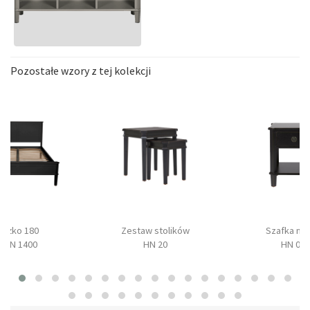
Pozostałe wzory z tej kolekcji
Łóżko 180
Zestaw stolików
Szafka no
HEN 1400
HN 20
HN 04