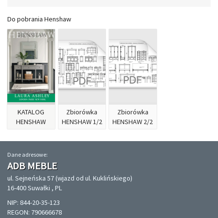
Do pobrania Henshaw
KATALOG
Zbiorówka
Zbiorówka
HENSHAW
HENSHAW 1/2
HENSHAW 2/2
Dane adresowe:
ADB MEBLE
ul. Sejneńska 57 (wjazd od ul. Kuklińskiego)
16-400 Suwałki , PL
NIP: 844-20-35-123
REGON: 790666678