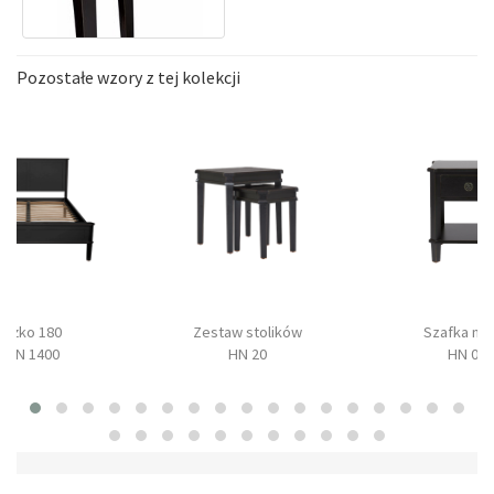
Pozostałe wzory z tej kolekcji
Łóżko 180
Zestaw stolików
Szafka no
HEN 1400
HN 20
HN 04