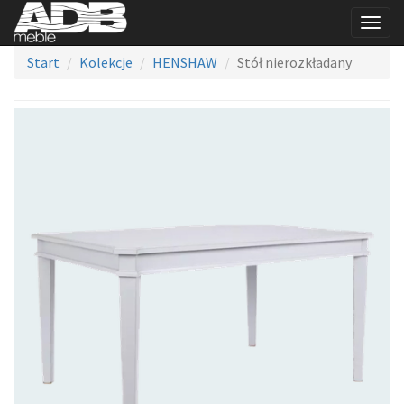
Togg
navig
Start
Kolekcje
HENSHAW
Stół nierozkładany