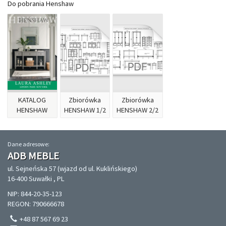
Do pobrania Henshaw
KATALOG
Zbiorówka
Zbiorówka
HENSHAW
HENSHAW 1/2
HENSHAW 2/2
Dane adresowe:
ADB MEBLE
ul. Sejneńska 57 (wjazd od ul. Kuklińskiego)
16-400 Suwałki , PL
NIP: 844-20-35-123
REGON: 790666678
+48 87 567 69 23