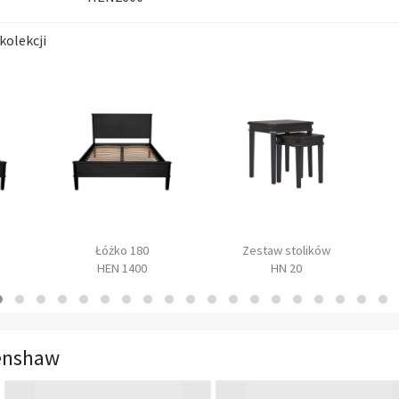
kolekcji
Łóżko 180
Zestaw stolików
HEN 1400
HN 20
enshaw