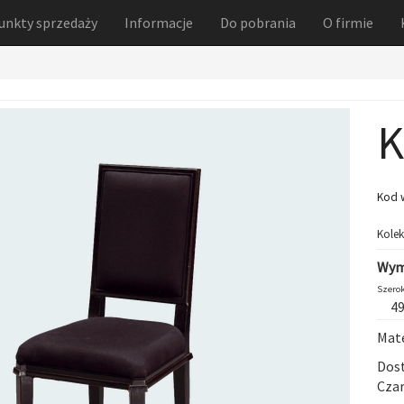
unkty sprzedaży
Informacje
Do pobrania
O firmie
K
Kod 
Kolek
Wym
Szerok
4
Mate
Dost
Czar