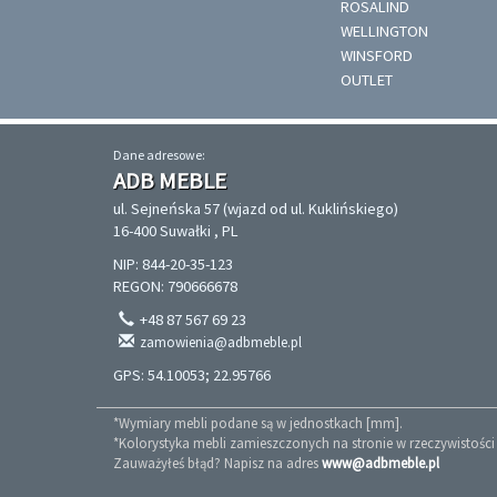
ROSALIND
WELLINGTON
WINSFORD
OUTLET
Dane adresowe:
ADB MEBLE
ul. Sejneńska 57 (wjazd od ul. Kuklińskiego)
16-400 Suwałki , PL
NIP: 844-20-35-123
REGON: 790666678
+48 87 567 69 23
zamowienia@adbmeble.pl
GPS: 54.10053; 22.95766
*Wymiary mebli podane są w jednostkach [mm].
*Kolorystyka mebli zamieszczonych na stronie w rzeczywistości 
Zauważyłeś błąd? Napisz na adres
www@adbmeble.pl