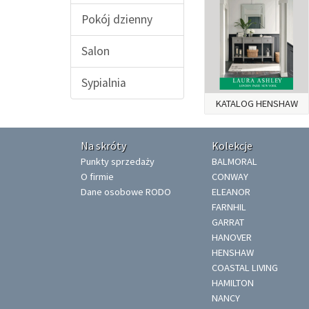
Pokój dzienny
Salon
Sypialnia
KATALOG HENSHAW
Na skróty
Kolekcje
Punkty sprzedaży
BALMORAL
O firmie
CONWAY
Dane osobowe RODO
ELEANOR
FARNHIL
GARRAT
HANOVER
HENSHAW
COASTAL LIVING
HAMILTON
NANCY