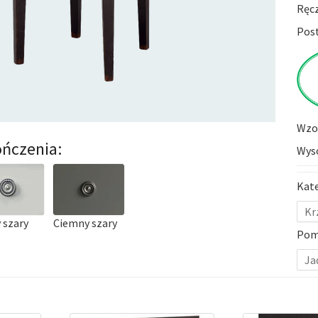
Ręc
Post
Wzor
ńczenia:
Wyso
Kat
Kr
 szary
Ciemny szary
Pom
Ja