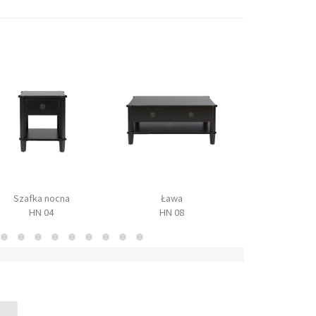
Szafka nocna
Ława
Konsol
HN 04
HN 08
HN 02