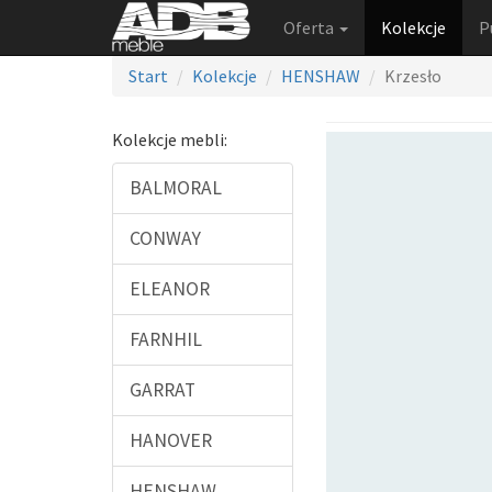
Oferta
Kolekcje
P
Start
Kolekcje
HENSHAW
Krzesło
Kolekcje mebli:
BALMORAL
CONWAY
ELEANOR
FARNHIL
GARRAT
HANOVER
HENSHAW