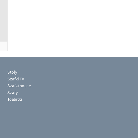
Stoły
Szafki TV
Szafki nocne
Szafy
Toaletki