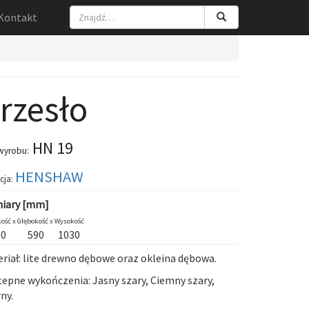
Kontakt
rzesło
HN 19
wyrobu:
HENSHAW
cja:
iary [mm]
ość x
Głębokość x
Wysokość
90
590
1030
riał: lite drewno dębowe oraz okleina dębowa.
epne wykończenia: Jasny szary, Ciemny szary,
ny.