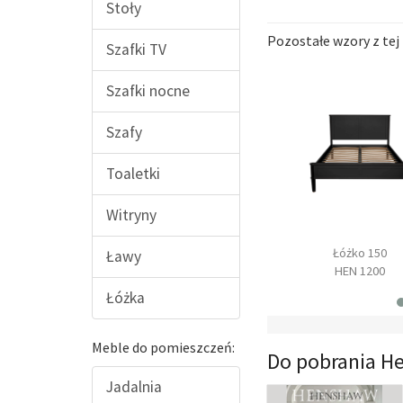
Stoły
Pozostałe wzory z tej 
Szafki TV
Szafki nocne
Szafy
Toaletki
Witryny
omoda duża
Łóżko 140
Łóżko 150
Ławy
HN 03
HEN 1100
HEN 1200
Łóżka
Meble do pomieszczeń:
Do pobrania H
Jadalnia