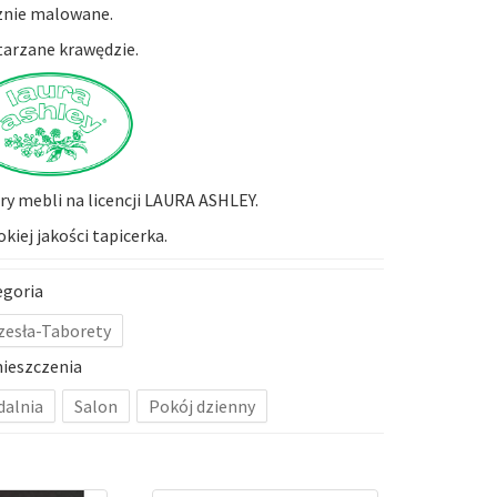
znie malowane.
arzane krawędzie.
y mebli na licencji LAURA ASHLEY.
kiej jakości tapicerka.
egoria
zesła-Taborety
ieszczenia
dalnia
Salon
Pokój dzienny