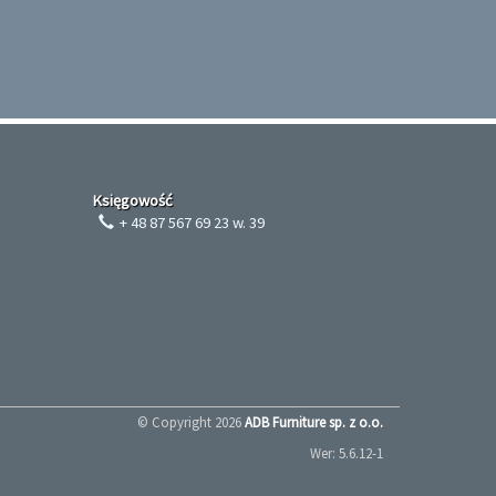
Księgowość
+ 48 87 567 69 23 w. 39
© Copyright
2026
ADB Furniture sp. z o.o.
Wer: 5.6.12-1