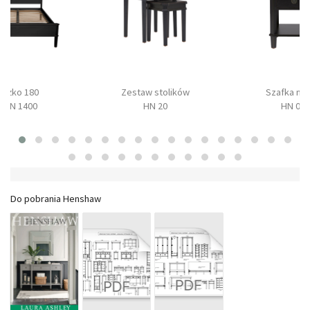
Łóżko 180
Zestaw stolików
Szafka no
HEN 1400
HN 20
HN 04
Do pobrania Henshaw