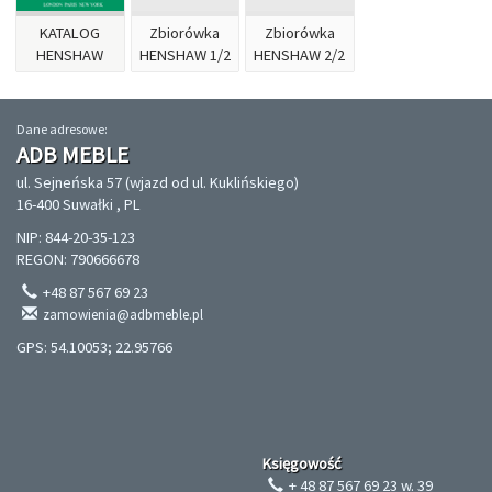
KATALOG
Zbiorówka
Zbiorówka
HENSHAW
HENSHAW 1/2
HENSHAW 2/2
Dane adresowe:
ADB MEBLE
ul. Sejneńska 57 (wjazd od ul. Kuklińskiego)
16-400 Suwałki , PL
NIP: 844-20-35-123
REGON: 790666678
+48 87 567 69 23
zamowienia@adbmeble.pl
GPS: 54.10053; 22.95766
Księgowość
+ 48 87 567 69 23 w. 39