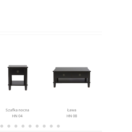
Szafka nocna
Ława
Konsol
HN 04
HN 08
HN 02