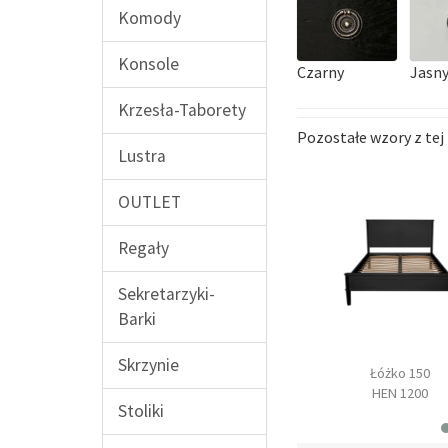
Komody
Konsole
Czarny
Jasny
Krzesła-Taborety
Pozostałe wzory z tej 
Lustra
OUTLET
Regały
Sekretarzyki-
Barki
Skrzynie
omoda duża
Łóżko 140
Łóżko 150
HN 03
HEN 1100
HEN 1200
Stoliki