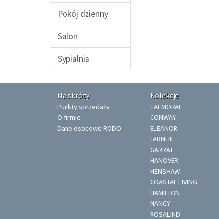
Pokój dzienny
Salon
Sypialnia
Na skróty
Kolekcje
Punkty sprzedaży
BALMORAL
O firmie
CONWAY
Dane osobowe RODO
ELEANOR
FARNHIL
GARRAT
HANOVER
HENSHAW
COASTAL LIVING
HAMILTON
NANCY
ROSALIND