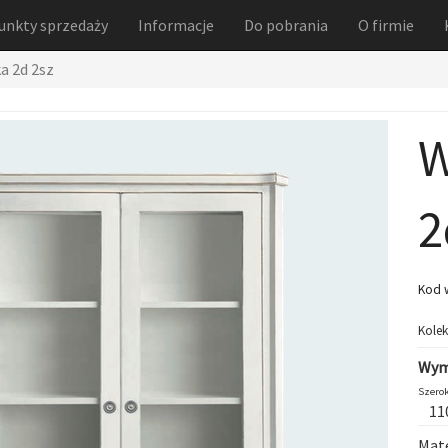
unkty sprzedaży
Informacje
Do pobrania
O firmie
a 2d 2sz
W
2
Kod 
Kolek
Wym
Szerok
11
Mate