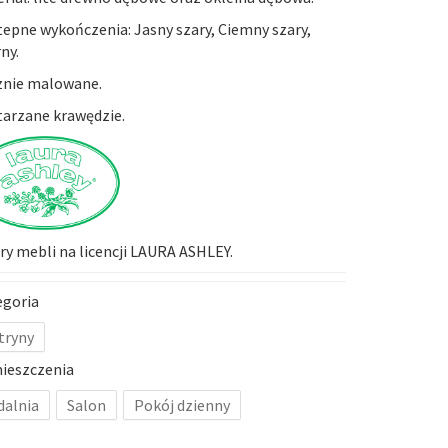
epne wykończenia: Jasny szary, Ciemny szary,
ny.
znie malowane.
arzane krawędzie.
y mebli na licencji LAURA ASHLEY.
egoria
tryny
ieszczenia
dalnia
Salon
Pokój dzienny