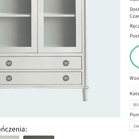
Dost
Czar
Ręc
Post
Wzor
Kat
Wi
Pom
Ja
ńczenia: