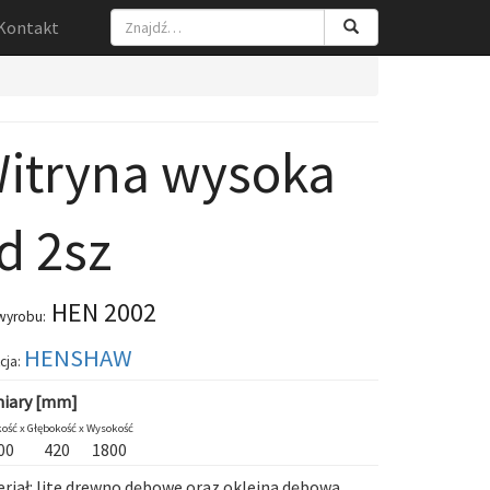
Kontakt
itryna wysoka
d 2sz
HEN 2002
wyrobu:
HENSHAW
cja:
iary [mm]
ość x
Głębokość x
Wysokość
00
420
1800
riał: lite drewno dębowe oraz okleina dębowa.