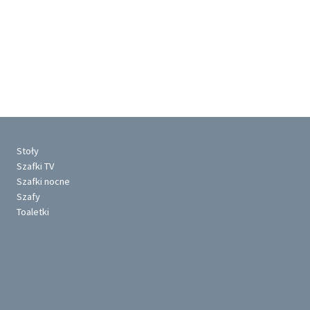
Stoły
Szafki TV
Szafki nocne
Szafy
Toaletki