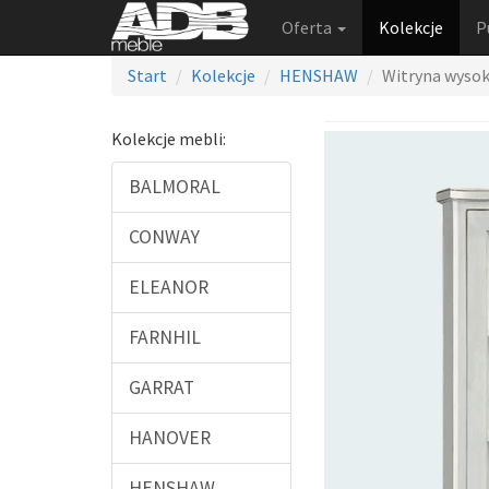
Oferta
Kolekcje
P
Start
Kolekcje
HENSHAW
Witryna wysok
Kolekcje mebli:
BALMORAL
CONWAY
ELEANOR
FARNHIL
GARRAT
HANOVER
HENSHAW