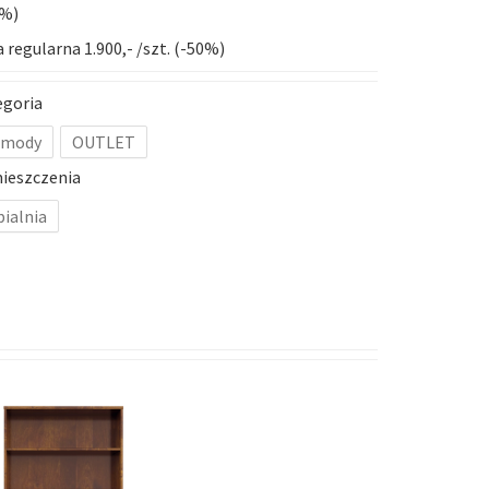
0%)
 regularna 1.900,- /szt. (-50%)
egoria
mody
OUTLET
ieszczenia
pialnia