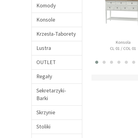
Komody
Konsole
Krzesła-Taborety
Stół prostokątny
Konsola
yna z nadstawką
rozkładany
Lustra
CL 01 / COL 01
CL 08
CL 14 / COL 14
OUTLET
Regały
Sekretarzyki-
Barki
Skrzynie
Stoliki