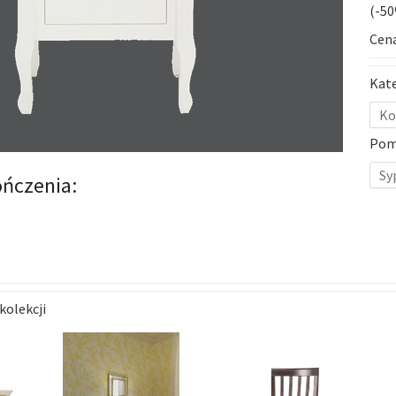
(-5
Cena
Kat
Ko
Pom
Sy
ńczenia:
kolekcji