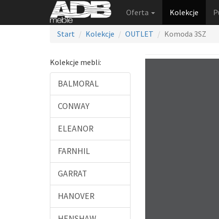
Oferta
Kolekcje
P
Start
Kolekcje
OUTLET
Komoda 3SZ
Kolekcje mebli:
BALMORAL
CONWAY
ELEANOR
FARNHIL
GARRAT
HANOVER
HENSHAW