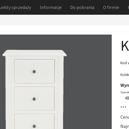
unkty sprzedaży
Informacje
Do pobrania
O firmie
K
Kod 
Kolek
Wym
Szerok
4
***
Cena
Najn