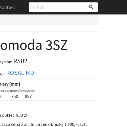
Kontakt
omoda 3SZ
RS02
wyrobu:
ROSALIND
cja:
iary [mm]
ość x
Głębokość x
Wysokość
80
350
857
 outlet: 950 zł
iższa cena z 30 dni przed obniżką 1.900,- /szt.