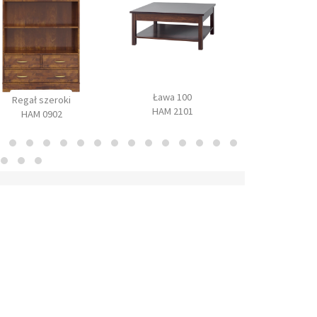
Ława 100
Szafa z lustre
Regał szeroki
HAM 2101
1002
HAM 0902