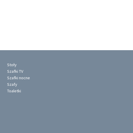
Stoły
Szafki TV
Szafki nocne
Szafy
Toaletki