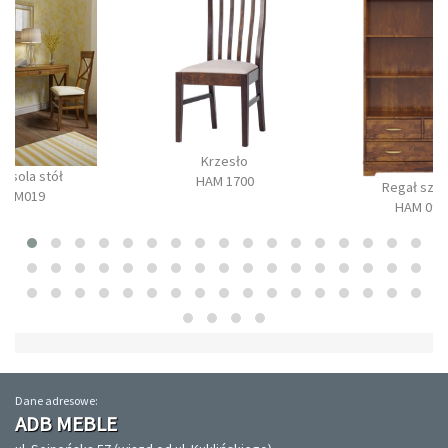
Krzesło
onsola stół
HAM 1700
Regał szer
BM019
HAM 090
Dane adresowe:
ADB MEBLE