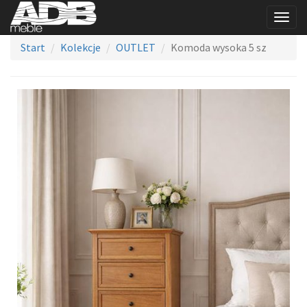
Togg
navig
Start
Kolekcje
OUTLET
Komoda wysoka 5 sz