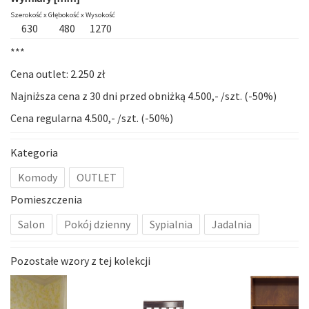
Szerokość x
Głębokość x
Wysokość
630
480
1270
***
Cena outlet: 2.250 zł
Najniższa cena z 30 dni przed obniżką 4.500,- /szt. (-50%)
Cena regularna 4.500,- /szt. (-50%)
Kategoria
Komody
OUTLET
Pomieszczenia
Salon
Pokój dzienny
Sypialnia
Jadalnia
Pozostałe wzory z tej kolekcji